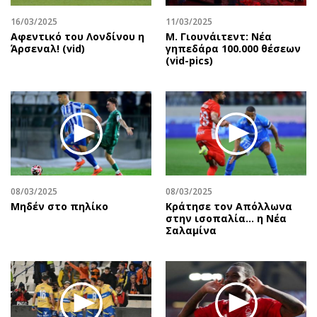
Περιβάλλον
Ταξίδια
16/03/2025
11/03/2025
Ελλάδα
Συνταγές
Αφεντικό του Λονδίνου η
Μ. Γιουνάιτεντ: Νέα
Κόσμος
Έξοδος
Άρσεναλ! (vid)
γηπεδάρα 100.000 θέσεων
(vid-pics)
Παράξενα
Media
Πολιτισμός
Εκπομπές
Σινεμά
Wine routes
Θέατρο-Χορός
Podcasts
Μουσική
Uncut
Εικαστικά
Προσφορές
Βιβλίο
Προσωπικότητες στην ''Κ''
08/03/2025
08/03/2025
Μηδέν στο πηλίκο
Κράτησε τον Απόλλωνα
Χειρόγραφα
Επιστολές
στην ισοπαλία… η Νέα
Σαλαμίνα