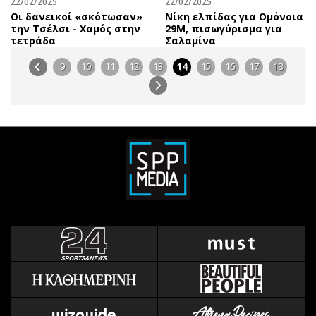
22/02/2025
22/02/2025
Οι δανεικοί «σκότωσαν»
Νίκη ελπίδας για Ομόνοια
την Τσέλσι - Χαμός στην
29Μ, πισωγύρισμα για
τετράδα
Σαλαμίνα
9
10
11
12
13
14
15
16
17
18