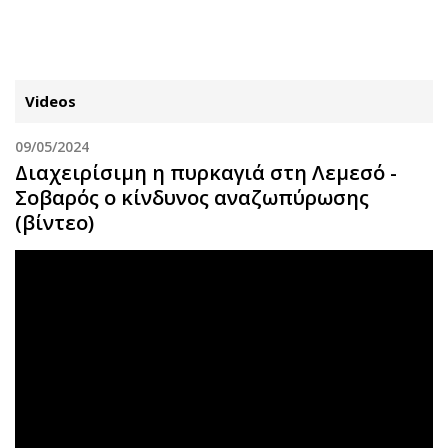
ΕΓΓΡΑΦΗ
ΕΙΣΟΔΟΣ
Videos
09/05/2024
ΚΑΤΗΓΟΡΙΕΣ
ΣΥΝΔΕΣΗ
Διαχειρίσιμη η πυρκαγιά στη Λεμεσό -
Σοβαρός ο κίνδυνος αναζωπύρωσης
Κύπρος
Απόψεις
(βίντεο)
Παιδεία
Αρθρογραφία
Υγεία
The Hill
Πολιτική
Υγεία
Βουλευτικές 2026
Αγγελίες
Εκλογές 2024
Ενοικιάζονται
Προεδρικές 2023
Πωλούνται
Δημοσκοπήσεις
Ζητούν εργασία
Διπλωματία
Θέσεις εργασίας