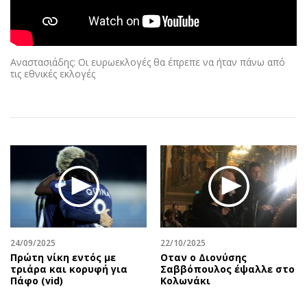
Αθλητισμός
Geek
Κύπρος
Νέα
Ελλάδα
Κινητά-tablets
Αναστασιάδης: Οι ευρωεκλογές θα έπρεπε να ήταν πάνω από
Διεθνή
Social
τις εθνικές εκλογές
Κληρώσεις Allwyn
Αυτοκίνηση
Οικονομική
Αφιερώματα
Οικονομία
Πολιτική
Real Estate
Οικονομία
Επιχειρήσεις
Γενικά
Αγορές
Αναδρομές
Money Review
Πρόσωπα
AstroBank Properties
Περιβάλλον
24/09/2025
22/10/2025
Trends
Good Life
Πρώτη νίκη εντός με
Οταν ο Διονύσης
τριάρα και κορυφή για
Σαββόπουλος έψαλλε στο
Ενέργεια
Γυναίκα
Πάφο (vid)
Κολωνάκι
Ναυτιλία
Showbiz