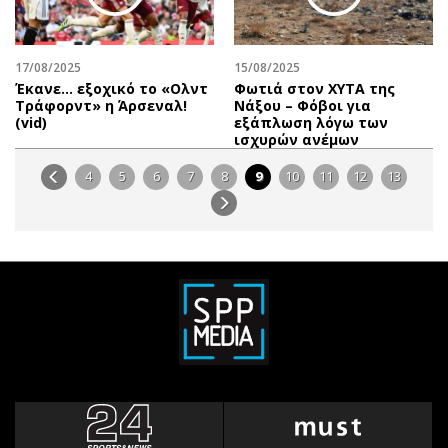
17/08/2025
15/08/2025
Έκανε… εξοχικό το «Ολντ
Φωτιά στον ΧΥΤΑ της
Τράφορντ» η Άρσεναλ!
Νάξου – Φόβοι για
(vid)
εξάπλωση λόγω των
ισχυρών ανέμων
4
5
6
7
8
9
10
11
12
13