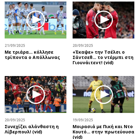
Περιβάλλον
Ταξίδια
Ελλάδα
Συνταγές
Κόσμος
Έξοδος
Παράξενα
Media
Πολιτισμός
Εκπομπές
21/09/2025
20/09/2025
Σινεμά
Wine routes
Με τριάρα... κόλλησε
«Έκαψε» την Τσέλσι ο
Θέατρο-Χορός
Podcasts
τρίποντα ο Απόλλωνας
Σάντσεθ... το ντέρμπι στη
Γιουνάιτεντ! (vid)
Μουσική
Uncut
Εικαστικά
Προσφορές
Βιβλίο
Προσωπικότητες στην ''Κ''
Χειρόγραφα
Επιστολές
20/09/2025
19/09/2025
Συνεχίζει αλάνθαστη η
Μοιρασιά με Πική και Ντο
Λίβερπουλ! (vid)
Κουτό… στην πρωτεύουσα
(vid)