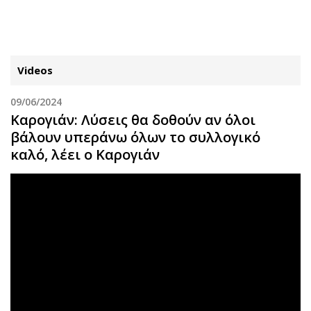
ΕΓΓΡΑΦΗ
ΕΙΣΟΔΟΣ
Videos
09/06/2024
ΚΑΤΗΓΟΡΙΕΣ
ΣΥΝΔΕΣΗ
Καρογιάν: Λύσεις θα δοθούν αν όλοι
βάλουν υπεράνω όλων το συλλογικό
Κύπρος
Απόψεις
καλό, λέει ο Καρογιάν
Παιδεία
Αρθρογραφία
Υγεία
The Hill
Πολιτική
Υγεία
Βουλευτικές 2026
Αγγελίες
Εκλογές 2024
Ενοικιάζονται
Προεδρικές 2023
Πωλούνται
Δημοσκοπήσεις
Ζητούν εργασία
Διπλωματία
Θέσεις εργασίας