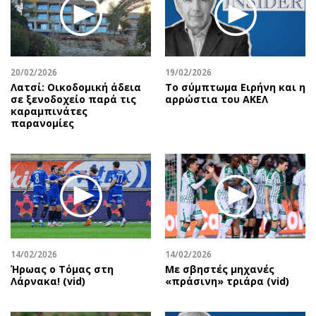
20/02/2026
19/02/2026
Λατσί: Οικοδομική άδεια
Το σύμπτωμα Ειρήνη και η
σε ξενοδοχείο παρά τις
αρρώστια του ΑΚΕΛ
καραμπινάτες
παρανομίες
14/02/2026
14/02/2026
Ήρωας ο Τόμας στη
Με σβηστές μηχανές
Λάρνακα! (vid)
«πράσινη» τριάρα (vid)