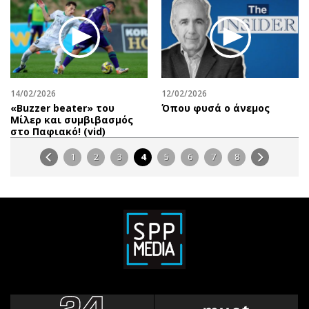
14/02/2026
12/02/2026
«Βuzzer beater» του
Όπου φυσά ο άνεμος
Μίλερ και συμβιβασμός
στο Παφιακό! (vid)
1
2
3
4
5
6
7
8