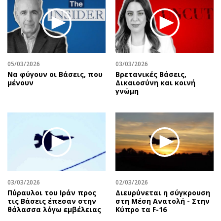
Περιβάλλον
Ταξίδια
Ελλάδα
Συνταγές
Κόσμος
Έξοδος
Παράξενα
Media
Πολιτισμός
Εκπομπές
05/03/2026
03/03/2026
Να φύγουν οι Βάσεις, που
Βρετανικές Βάσεις,
Σινεμά
Wine routes
μένουν
Δικαιοσύνη και κοινή
Θέατρο-Χορός
Podcasts
γνώμη
Μουσική
Uncut
Εικαστικά
Προσφορές
Βιβλίο
Προσωπικότητες στην ''Κ''
Χειρόγραφα
Επιστολές
03/03/2026
02/03/2026
Πύραυλοι του Ιράν προς
Διευρύνεται η σύγκρουση
τις Βάσεις έπεσαν στην
στη Μέση Ανατολή - Στην
θάλασσα λόγω εμβέλειας
Κύπρο τα F-16