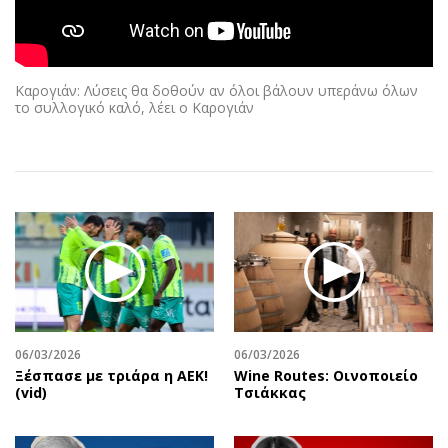
Αθλητισμός
Geek
Κύπρος
Νέα
Ελλάδα
Κινητά-tablets
Καρογιάν: Λύσεις θα δοθούν αν όλοι βάλουν υπεράνω όλων
Διεθνή
Social
το συλλογικό καλό, λέει ο Καρογιάν
Κληρώσεις Allwyn
Αυτοκίνηση
Οικονομική
Αφιερώματα
Οικονομία
Πολιτική
Real Estate
Οικονομία
Επιχειρήσεις
Γενικά
Αγορές
Αναδρομές
Money Review
Πρόσωπα
AstroBank Properties
Περιβάλλον
06/03/2026
06/03/2026
Trends
Good Life
Ξέσπασε με τριάρα η ΑΕΚ!
Wine Routes: Οινοποιείο
(vid)
Τσιάκκας
Ενέργεια
Γυναίκα
Ναυτιλία
Showbiz