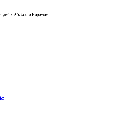
ογικό καλό, λέει ο Καρογιάν
ία