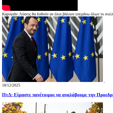
Καρογιάν: Λύσεις θα δοθούν αν όλοι βάλουν υπεράνω όλων το συλλ
18/12/2025
ΠτΔ: Είμαστε πανέτοιμοι να αναλάβουμε την Προεδρ