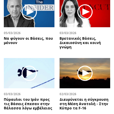
Περιβάλλον
Ταξίδια
Ελλάδα
Συνταγές
Κόσμος
Έξοδος
Παράξενα
Media
Πολιτισμός
Εκπομπές
05/03/2026
03/03/2026
Να φύγουν οι Βάσεις, που
Βρετανικές Βάσεις,
Σινεμά
Wine routes
μένουν
Δικαιοσύνη και κοινή
Θέατρο-Χορός
Podcasts
γνώμη
Μουσική
Uncut
Εικαστικά
Προσφορές
Βιβλίο
Προσωπικότητες στην ''Κ''
Χειρόγραφα
Επιστολές
03/03/2026
02/03/2026
Πύραυλοι του Ιράν προς
Διευρύνεται η σύγκρουση
τις Βάσεις έπεσαν στην
στη Μέση Ανατολή - Στην
θάλασσα λόγω εμβέλειας
Κύπρο τα F-16