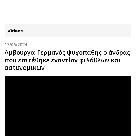
ΕΓΓΡΑΦΗ
ΕΙΣΟΔΟΣ
Videos
17/06/2024
ΚΑΤΗΓΟΡΙΕΣ
ΣΥΝΔΕΣΗ
Αμβούργο: Γερμανός ψυχοπαθής ο άνδρας
που επιτέθηκε εναντίον φιλάθλων και
Κύπρος
Απόψεις
αστυνομικών
Παιδεία
Αρθρογραφία
Υγεία
The Hill
Πολιτική
Υγεία
Βουλευτικές 2026
Αγγελίες
Εκλογές 2024
Ενοικιάζονται
Προεδρικές 2023
Πωλούνται
Δημοσκοπήσεις
Ζητούν εργασία
Διπλωματία
Θέσεις εργασίας