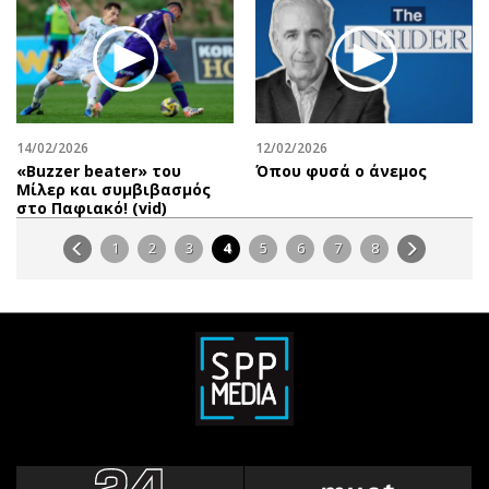
14/02/2026
12/02/2026
«Βuzzer beater» του
Όπου φυσά ο άνεμος
Μίλερ και συμβιβασμός
στο Παφιακό! (vid)
1
2
3
4
5
6
7
8