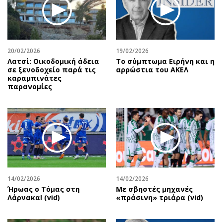
20/02/2026
19/02/2026
Λατσί: Οικοδομική άδεια
Το σύμπτωμα Ειρήνη και η
σε ξενοδοχείο παρά τις
αρρώστια του ΑΚΕΛ
καραμπινάτες
παρανομίες
14/02/2026
14/02/2026
Ήρωας ο Τόμας στη
Με σβηστές μηχανές
Λάρνακα! (vid)
«πράσινη» τριάρα (vid)