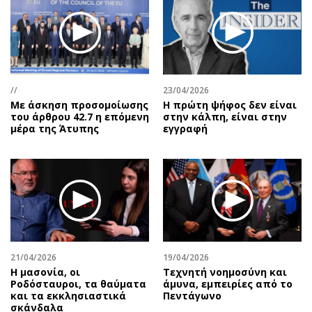
Περιβάλλον
Ταξίδια
Ελλάδα
Συνταγές
Κόσμος
Έξοδος
Παράξενα
Media
Πολιτισμός
Εκπομπές
//
23/04/2026
Με άσκηση προσομοίωσης
Η πρώτη ψήφος δεν είναι
Σινεμά
Wine routes
του άρθρου 42.7 η επόμενη
στην κάλπη, είναι στην
Θέατρο-Χορός
Podcasts
μέρα της Άτυπης
εγγραφή
Μουσική
Uncut
Εικαστικά
Προσφορές
Βιβλίο
Προσωπικότητες στην ''Κ''
Χειρόγραφα
Επιστολές
21/04/2026
19/04/2026
Η μασονία, οι
Τεχνητή νοημοσύνη και
Ροδόσταυροι, τα θαύματα
άμυνα, εμπειρίες από το
και τα εκκλησιαστικά
Πεντάγωνο
σκάνδαλα