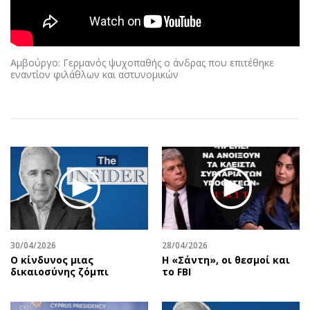
Αθλητισμός
Geek
Κύπρος
Νέα
Ελλάδα
Κινητά-tablets
Αμβούργο: Γερμανός ψυχοπαθής ο άνδρας που επιτέθηκε
Διεθνή
Social
εναντίον φιλάθλων και αστυνομικών
Κληρώσεις Allwyn
Αυτοκίνηση
Οικονομική
Αφιερώματα
Οικονομία
Πολιτική
Real Estate
Οικονομία
Επιχειρήσεις
Γενικά
Αγορές
Αναδρομές
Money Review
Πρόσωπα
AstroBank Properties
Περιβάλλον
30/04/2026
28/04/2026
Trends
Good Life
Ο κίνδυνος μιας
Η «Σάντη», οι θεσμοί και
δικαιοσύνης ζόμπι
το FBI
Ενέργεια
Γυναίκα
Ναυτιλία
Showbiz