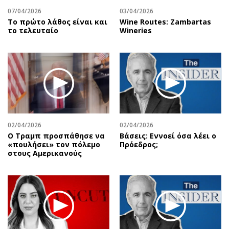
07/04/2026
03/04/2026
Το πρώτο λάθος είναι και
Wine Routes: Zambartas
το τελευταίο
Wineries
02/04/2026
02/04/2026
Ο Τραμπ προσπάθησε να
Βάσεις: Εννοεί όσα λέει ο
«πουλήσει» τον πόλεμο
Πρόεδρος;
στους Αμερικανούς