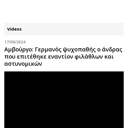
ΕΓΓΡΑΦΗ
ΕΙΣΟΔΟΣ
Videos
17/06/2024
ΚΑΤΗΓΟΡΙΕΣ
ΣΥΝΔΕΣΗ
Αμβούργο: Γερμανός ψυχοπαθής ο άνδρας
που επιτέθηκε εναντίον φιλάθλων και
Κύπρος
Απόψεις
αστυνομικών
Παιδεία
Αρθρογραφία
Υγεία
The Hill
Πολιτική
Υγεία
Βουλευτικές 2026
Αγγελίες
Εκλογές 2024
Ενοικιάζονται
Προεδρικές 2023
Πωλούνται
Δημοσκοπήσεις
Ζητούν εργασία
Διπλωματία
Θέσεις εργασίας