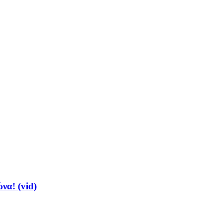
να! (vid)