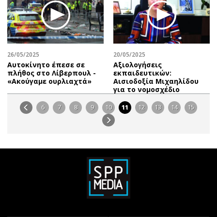
26/05/2025
20/05/2025
Αυτοκίνητο έπεσε σε
Αξιολογήσεις
πλήθος στο Λίβερπουλ -
εκπαιδευτικών:
«Ακούγαμε ουρλιαχτά»
Αισιοδοξία Μιχαηλίδου
για το νομοσχέδιο
6
7
8
9
10
11
12
13
14
15