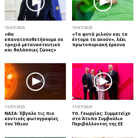
Περιβάλλον
Ταξίδια
Ελλάδα
Συνταγές
Κόσμος
Έξοδος
15/07/2025
15/07/2025
Παράξενα
Media
«Θα
«Tα φυτά μιλούν και τα
Πολιτισμός
Εκπομπές
επανατοποθετήσουμε σε
έντομα τα ακούν», λέει
τροχιά μεταναστευτικό
πρωτοποριακή έρευνα
Σινεμά
Wine routes
και θαλάσσιες ζώνες»
Θέατρο-Χορός
Podcasts
Μουσική
Uncut
Εικαστικά
Προσφορές
Βιβλίο
Προσωπικότητες στην ''Κ''
Χειρόγραφα
Επιστολές
11/07/2025
11/07/2025
ΝΑΣΑ: Έβγαλε τις πιο
Υπ. Γεωργίας: Συμμετείχε
κοντινές φωτογραφίες
στο Άτυπο Συμβούλιο
του Ήλιου
Περιβάλλοντος της ΕΕ