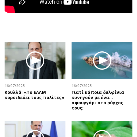
Αθλητισμός
Geek
Κύπρος
Νέα
Ελλάδα
Κινητά-tablets
Διεθνή
Social
Κληρώσεις Allwyn
Αυτοκίνηση
Οικονομική
Αφιερώματα
Οικονομία
Πολιτική
Real Estate
Οικονομία
Επιχειρήσεις
Γενικά
Αγορές
Αναδρομές
16/07/2025
16/07/2025
Κουλλά: «Το ΕΛΑΜ
Γιατί κάποια δελφίνια
Money Review
Πρόσωπα
κοροϊδεύει τους πολίτες»
κυνηγούν με ένα…
σφουγγάρι στο ρύγχος
AstroBank Properties
Περιβάλλον
τους;
Trends
Good Life
Ενέργεια
Γυναίκα
Ναυτιλία
Showbiz