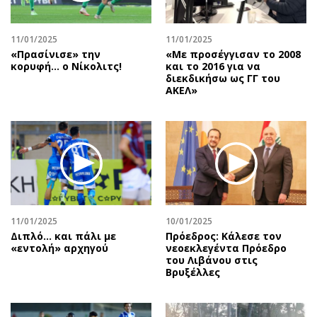
Περιβάλλον
Ταξίδια
Ελλάδα
Συνταγές
11/01/2025
11/01/2025
Κόσμος
Έξοδος
«Πρασίνισε» την
«Με προσέγγισαν το 2008
Παράξενα
Media
κορυφή… ο Νίκολιτς!
και το 2016 για να
διεκδικήσω ως ΓΓ του
Πολιτισμός
Εκπομπές
ΑΚΕΛ»
Σινεμά
Wine routes
Θέατρο-Χορός
Podcasts
Μουσική
Uncut
Εικαστικά
Προσφορές
Βιβλίο
Προσωπικότητες στην ''Κ''
Χειρόγραφα
Επιστολές
11/01/2025
10/01/2025
Διπλό... και πάλι με
Πρόεδρος: Κάλεσε τον
«εντολή» αρχηγού
νεοεκλεγέντα Πρόεδρο
του Λιβάνου στις
Βρυξέλλες