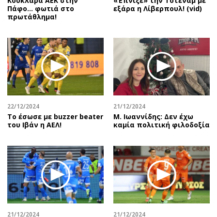
Κουκλάρα ΑΕΚ στην
«Έπνιξε» την Τότεναμ με
Πάφο… φωτιά στο
εξάρα η Λίβερπουλ! (vid)
πρωτάθλημα!
22/12/2024
21/12/2024
Το έσωσε με buzzer beater
Μ. Ιωαννίδης: Δεν έχω
του Ιβάν η ΑΕΛ!
καμία πολιτική φιλοδοξία
21/12/2024
21/12/2024