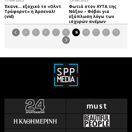
17/08/2025
15/08/2025
Έκανε… εξοχικό το «Ολντ
Φωτιά στον ΧΥΤΑ της
Τράφορντ» η Άρσεναλ!
Νάξου – Φόβοι για
(vid)
εξάπλωση λόγω των
ισχυρών ανέμων
4
5
6
7
8
9
10
11
12
13