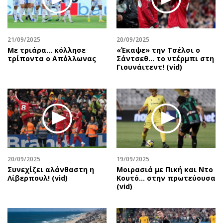
Περιβάλλον
Ταξίδια
Ελλάδα
Συνταγές
Κόσμος
Έξοδος
21/09/2025
20/09/2025
Παράξενα
Media
Με τριάρα... κόλλησε
«Έκαψε» την Τσέλσι ο
τρίποντα ο Απόλλωνας
Σάντσεθ... το ντέρμπι στη
Πολιτισμός
Εκπομπές
Γιουνάιτεντ! (vid)
Σινεμά
Wine routes
Θέατρο-Χορός
Podcasts
Μουσική
Uncut
Εικαστικά
Προσφορές
Βιβλίο
Προσωπικότητες στην ''Κ''
Χειρόγραφα
Επιστολές
20/09/2025
19/09/2025
Συνεχίζει αλάνθαστη η
Μοιρασιά με Πική και Ντο
Λίβερπουλ! (vid)
Κουτό… στην πρωτεύουσα
(vid)