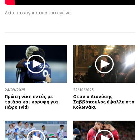
Αθλητισμός
Geek
Δείτε τα στιγμιότυπα του αγώνα
Κύπρος
Νέα
Ελλάδα
Κινητά-tablets
Διεθνή
Social
Κληρώσεις Allwyn
Αυτοκίνηση
Οικονομική
Αφιερώματα
Οικονομία
Πολιτική
Real Estate
Οικονομία
Επιχειρήσεις
Γενικά
Αγορές
Αναδρομές
24/09/2025
22/10/2025
Πρώτη νίκη εντός με
Οταν ο Διονύσης
Money Review
Πρόσωπα
τριάρα και κορυφή για
Σαββόπουλος έψαλλε στο
AstroBank Properties
Περιβάλλον
Πάφο (vid)
Κολωνάκι
Trends
Good Life
Ενέργεια
Γυναίκα
Ναυτιλία
Showbiz