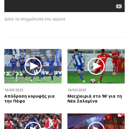
Αθλητισμός
Geek
Κύπρος
Νέα
Δείτε τα στιγμιότυπα του αγώνα
Ελλάδα
Κινητά-tablets
Διεθνή
Social
Κληρώσεις Allwyn
Αυτοκίνηση
Οικονομική
Αφιερώματα
Οικονομία
Πολιτική
Real Estate
Οικονομία
Επιχειρήσεις
Γενικά
Αγορές
Αναδρομές
Money Review
Πρόσωπα
16/03/2025
16/03/2025
Απόδραση κορυφής για
Μα(χ)αιριά στο 96’ για τη
AstroBank Properties
Περιβάλλον
την Πάφο
Νέα Σαλαμίνα
Trends
Good Life
Ενέργεια
Γυναίκα
Ναυτιλία
Showbiz