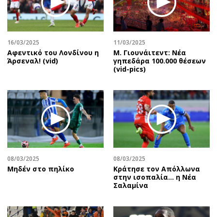
Περιβάλλον
Ταξίδια
Ελλάδα
Συνταγές
Κόσμος
Έξοδος
16/03/2025
11/03/2025
Παράξενα
Media
Αφεντικό του Λονδίνου η
Μ. Γιουνάιτεντ: Νέα
Πολιτισμός
Εκπομπές
Άρσεναλ! (vid)
γηπεδάρα 100.000 θέσεων
(vid-pics)
Σινεμά
Wine routes
Θέατρο-Χορός
Podcasts
Μουσική
Uncut
Εικαστικά
Προσφορές
Βιβλίο
Προσωπικότητες στην ''Κ''
Χειρόγραφα
Επιστολές
08/03/2025
08/03/2025
Μηδέν στο πηλίκο
Κράτησε τον Απόλλωνα
στην ισοπαλία… η Νέα
Σαλαμίνα