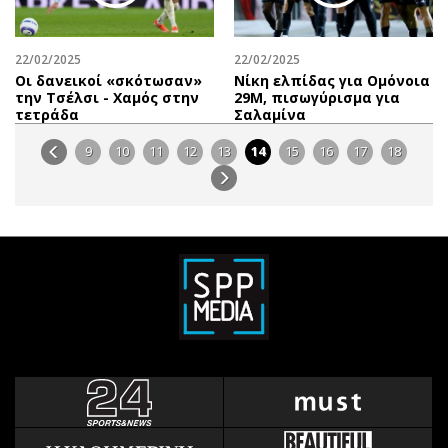
22/02/2025
22/02/2025
Οι δανεικοί «σκότωσαν»
Νίκη ελπίδας για Ομόνοια
την Τσέλσι - Χαμός στην
29Μ, πισωγύρισμα για
τετράδα
Σαλαμίνα
9
10
11
12
13
14
15
16
17
18