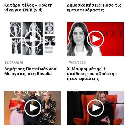
Κατάρα τέλος – Πρώτη
Δημοσκοπήσεις: Πόσο τις
νίκη για ΕΝΠ! (vid)
εμπιστευόμαστε;
19/03/2026
17/03/2026
Δημήτρης Παπαϊωάννου:
Χ. Μαυρομμάτης: Η
Με αγάπη, στη Rosalia
υπόθεση του «Ορέστη»
ήταν εφιάλτης