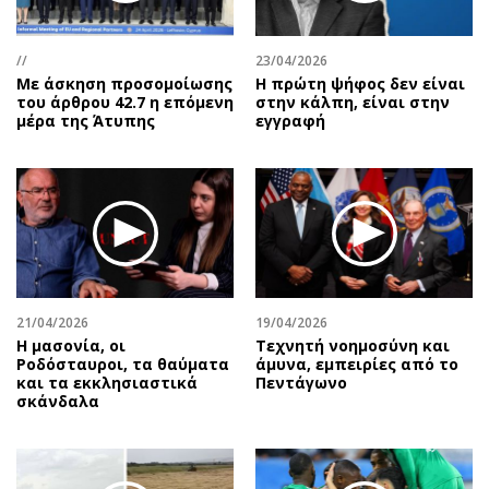
Περιβάλλον
Ταξίδια
Ελλάδα
Συνταγές
//
23/04/2026
Κόσμος
Έξοδος
Με άσκηση προσομοίωσης
Η πρώτη ψήφος δεν είναι
Παράξενα
Media
του άρθρου 42.7 η επόμενη
στην κάλπη, είναι στην
μέρα της Άτυπης
εγγραφή
Πολιτισμός
Εκπομπές
Σινεμά
Wine routes
Θέατρο-Χορός
Podcasts
Μουσική
Uncut
Εικαστικά
Προσφορές
Βιβλίο
Προσωπικότητες στην ''Κ''
Χειρόγραφα
Επιστολές
21/04/2026
19/04/2026
Η μασονία, οι
Τεχνητή νοημοσύνη και
Ροδόσταυροι, τα θαύματα
άμυνα, εμπειρίες από το
και τα εκκλησιαστικά
Πεντάγωνο
σκάνδαλα