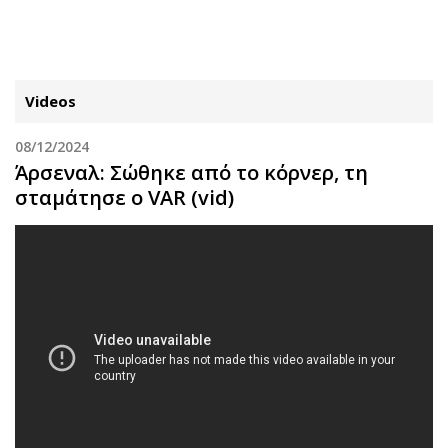
ΕΓΓΡΑΦΗ
ΕΙΣΟΔΟΣ
Videos
08/12/2024
ΚΑΤΗΓΟΡΙΕΣ
ΣΥΝΔΕΣΗ
Άρσεναλ: Σώθηκε από το κόρνερ, τη
σταμάτησε ο VAR (vid)
Κύπρος
Απόψεις
Παιδεία
Αρθρογραφία
Υγεία
The Hill
Πολιτική
Υγεία
Βουλευτικές 2026
Αγγελίες
Εκλογές 2024
Ενοικιάζονται
Προεδρικές 2023
Πωλούνται
Δημοσκοπήσεις
Ζητούν εργασία
Διπλωματία
Θέσεις εργασίας