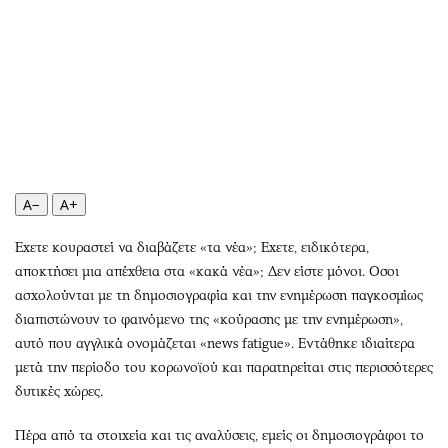
Αθλητισμός
Geek
Κύπρος
Νέα
Ελλάδα
Κινητά-tablets
Διεθνή
Social
Κληρώσεις Allwyn
Αυτοκίνηση
Οικονομική
Αφιερώματα
Οικονομία
Πολιτική
A−
A+
Real Estate
Οικονομία
Εχετε κουραστεί να διαβάζετε «τα νέα»; Εχετε, ειδικότερα,
Επιχειρήσεις
Γενικά
αποκτήσει μια απέχθεια στα «κακά νέα»; Δεν είστε μόνοι. Οσοι
Αγορές
Αναδρομές
ασχολούνται με τη δημοσιογραφία και την ενημέρωση παγκοσμίως
Money Review
Πρόσωπα
διαπιστώνουν το φαινόμενο της «κούρασης με την ενημέρωση»,
AstroBank Properties
Περιβάλλον
αυτό που αγγλικά ονομάζεται «news fatigue». Εντάθηκε ιδιαίτερα
Trends
Good Life
μετά την περίοδο του κορωνοϊού και παρατηρείται στις περισσότερες
δυτικές χώρες.
Ενέργεια
Γυναίκα
Ναυτιλία
Showbiz
Πέρα από τα στοιχεία και τις αναλύσεις, εμείς οι δημοσιογράφοι το