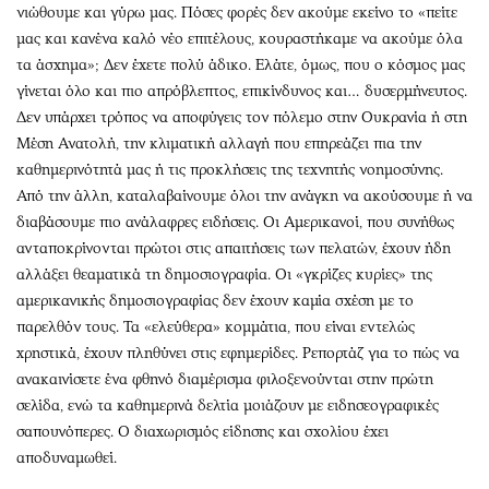
Περιβάλλον
Ταξίδια
νιώθουμε και γύρω μας. Πόσες φορές δεν ακούμε εκείνο το «πείτε
Ελλάδα
Συνταγές
μας και κανένα καλό νέο επιτέλους, κουραστήκαμε να ακούμε όλα
τα άσχημα»; Δεν έχετε πολύ άδικο. Ελάτε, όμως, που ο κόσμος μας
Κόσμος
Έξοδος
γίνεται όλο και πιο απρόβλεπτος, επικίνδυνος και… δυσερμήνευτος.
Παράξενα
Media
Δεν υπάρχει τρόπος να αποφύγεις τον πόλεμο στην Ουκρανία ή στη
Πολιτισμός
Εκπομπές
Μέση Ανατολή, την κλιματική αλλαγή που επηρεάζει πια την
Σινεμά
Wine routes
καθημερινότητά μας ή τις προκλήσεις της τεχνητής νοημοσύνης.
Θέατρο-Χορός
Podcasts
Από την άλλη, καταλαβαίνουμε όλοι την ανάγκη να ακούσουμε ή να
διαβάσουμε πιο ανάλαφρες ειδήσεις. Οι Αμερικανοί, που συνήθως
Μουσική
Uncut
ανταποκρίνονται πρώτοι στις απαιτήσεις των πελατών, έχουν ήδη
Εικαστικά
Προσφορές
αλλάξει θεαματικά τη δημοσιογραφία. Οι «γκρίζες κυρίες» της
Βιβλίο
Προσωπικότητες στην ''Κ''
αμερικανικής δημοσιογραφίας δεν έχουν καμία σχέση με το
Χειρόγραφα
Επιστολές
παρελθόν τους. Τα «ελεύθερα» κομμάτια, που είναι εντελώς
χρηστικά, έχουν πληθύνει στις εφημερίδες. Ρεπορτάζ για το πώς να
ανακαινίσετε ένα φθηνό διαμέρισμα φιλοξενούνται στην πρώτη
σελίδα, ενώ τα καθημερινά δελτία μοιάζουν με ειδησεογραφικές
σαπουνόπερες. Ο διαχωρισμός είδησης και σχολίου έχει
αποδυναμωθεί.