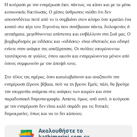
Η κούραση με την ενημέρωση έχει, πάντως, να κάνει και με τα μέσα
κοινωνικής δικτύωσης. Ο μέσος άνθρωπος νιώθει ότι δεν
αποσυνδέεται ποτέ από το τι συμβαίνει στον κόσμο όσο κρατάει ένα
κινητό στο χέρι του. Γεγονότα που συνέβαιναν πάντα, δολοφονίες ή
ατυχήματα, μεγεθύνονται απίστευτα και εισβάλλουν στη ζωή μας. Ο
βομβαρδισμός με ειδήσεις και «ειδήσεις» είναι εθιστικός και οδηγεί
ενίοτε στην ανάγκη της απεξάρτησης. Οι πολίτες οχυρώνονται
ταυτόχρονα σε γυάλες, όπου ακούν και ενημερώνονται μόνον από
όσους συμφωνούν με την άποψή τους.
Στο τέλος της ημέρας, όσοι καταλαβαίνουν και αναζητούν την
ενημέρωση ξέρουν, βέβαια, πού να τη βρουν. Εμείς, πάλι, θα βρούμε
την ισορροπία ανάμεσα στις ανάγκες των καιρών και στην
παραδοσιακή δημοσιογραφία. Ασχετα, όμως, από αυτό, η κούραση
με την ενημέρωση δεν είναι καλό σημάδι για τις δυτικές
δημοκρατίες, όπως και να το δει κάποιος.
Ακολουθήστε το
kathimerini.com.cy