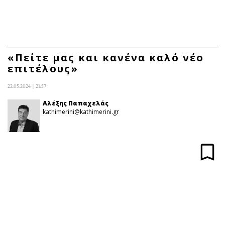
ΕΓΓΡΑΦΗ
ΕΙΣΟΔΟΣ
«Πείτε μας και κανένα καλό νέο
επιτέλους»
ΚΑΤΗΓΟΡΙΕΣ
ΣΥΝΔΕΣΗ
22.05.2024 | 21:57
Κύπρος
Απόψεις
Αλέξης Παπαχελάς
kathimerini@kathimerini.gr
Παιδεία
Αρθρογραφία
Υγεία
The Hill
Πολιτική
Υγεία
Βουλευτικές 2026
Αγγελίες
Εκλογές 2024
Ενοικιάζονται
Προεδρικές 2023
Πωλούνται
Δημοσκοπήσεις
Ζητούν εργασία
Διπλωματία
Θέσεις εργασίας