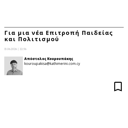
ΕΓΓΡΑΦΗ
ΕΙΣΟΔΟΣ
Για μια νέα Επιτροπή Παιδείας
και Πολιτισμού
ΚΑΤΗΓΟΡΙΕΣ
ΣΥΝΔΕΣΗ
13.06.2026 | 22:56
Κύπρος
Απόψεις
Απόστολος Κουρουπάκης
kouroupakisa@kathimerini.com.cy
Παιδεία
Αρθρογραφία
Υγεία
The Hill
Πολιτική
Υγεία
Βουλευτικές 2026
Αγγελίες
Εκλογές 2024
Ενοικιάζονται
Προεδρικές 2023
Πωλούνται
Δημοσκοπήσεις
Ζητούν εργασία
Διπλωματία
Θέσεις εργασίας