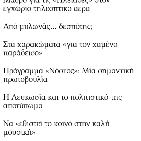
Περιβάλλον
Ταξίδια
εγχώριο τηλεοπτικό αέρα
Ελλάδα
Συνταγές
Κόσμος
Έξοδος
Από μυλωνάς… δεσπότης;
Παράξενα
Media
Πολιτισμός
Εκπομπές
Στα χαρακώματα «για τον χαμένο
Σινεμά
Wine routes
παράδεισο»
Θέατρο-Χορός
Podcasts
Μουσική
Uncut
Πρόγραμμα «Νόστος»: Μία σημαντική
Εικαστικά
Προσφορές
πρωτοβουλία
Βιβλίο
Προσωπικότητες στην ''Κ''
Χειρόγραφα
Επιστολές
Η Λευκωσία και το πολιτιστικό της
αποτύπωμα
Να «εθιστεί το κοινό στην καλή
μουσική»