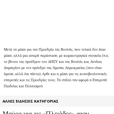
Αθλητισμός
Geek
Κύπρος
Νέα
Ελλάδα
Κινητά-tablets
Διεθνή
Social
Κληρώσεις Allwyn
Αυτοκίνηση
Οικονομική
Αφιερώματα
Οικονομία
Πολιτική
Μετά τη μάχη για την Προεδρία της Βουλής, που τελικά δεν ήταν
μάχη, αλλά μια ανιαρή παράσταση, με κωμικοτραγικά στοιχεία (π.χ.
Real Estate
Οικονομία
το βίντεο της προέδρου του ΔΗΣΥ και της Βουλής κας Αννίτας
Επιχειρήσεις
Γενικά
Δημητρίου με τον πρόεδρο της Άμεσης Δημοκρατίας (που είναι
Αγορές
Αναδρομές
άμεση, αλλά όχι πάντα), ήρθε και η μάχη για τις κοινοβουλευτικές
Money Review
Πρόσωπα
επιτροπές και τις Προεδρίες τους. Τη στήλη την αφορά η Επιτροπή
AstroBank Properties
Περιβάλλον
Παιδείας και Πολιτισμού.
Trends
Good Life
Ενέργεια
Γυναίκα
ΑΛΛΕΣ ΕΙΔΗΣΕΙΣ ΚΑΤΗΓΟΡΙΑΣ
Ναυτιλία
Showbiz
Μαύρο για τις «Πλειάδες» στον