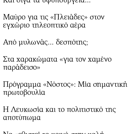
Περιβάλλον
Ταξίδια
Ελλάδα
Συνταγές
Μαύρο για τις «Πλειάδες» στον
Κόσμος
Έξοδος
εγχώριο τηλεοπτικό αέρα
Παράξενα
Media
Πολιτισμός
Εκπομπές
Από μυλωνάς… δεσπότης;
Σινεμά
Wine routes
Θέατρο-Χορός
Podcasts
Στα χαρακώματα «για τον χαμένο
Μουσική
Uncut
παράδεισο»
Εικαστικά
Προσφορές
Βιβλίο
Προσωπικότητες στην ''Κ''
Πρόγραμμα «Νόστος»: Μία σημαντική
Χειρόγραφα
Επιστολές
πρωτοβουλία
Η Λευκωσία και το πολιτιστικό της
αποτύπωμα