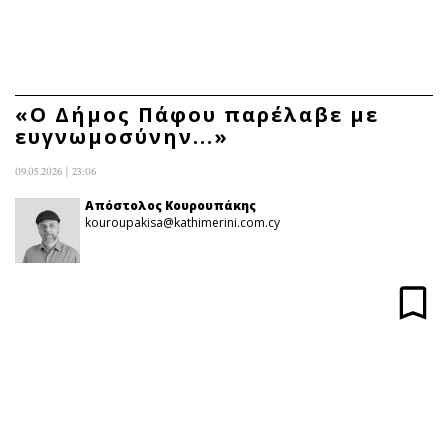
ΕΓΓΡΑΦΗ
ΕΙΣΟΔΟΣ
«Ο Δήμος Πάφου παρέλαβε με
ευγνωμοσύνην...»
ΚΑΤΗΓΟΡΙΕΣ
ΣΥΝΔΕΣΗ
09.05.2026 | 23:06
Κύπρος
Απόψεις
Απόστολος Κουρουπάκης
kouroupakisa@kathimerini.com.cy
Παιδεία
Αρθρογραφία
Υγεία
The Hill
Πολιτική
Υγεία
Βουλευτικές 2026
Αγγελίες
Εκλογές 2024
Ενοικιάζονται
Προεδρικές 2023
Πωλούνται
Δημοσκοπήσεις
Ζητούν εργασία
Διπλωματία
Θέσεις εργασίας