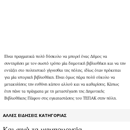
Αθλητισμός
Geek
Κύπρος
Νέα
Ελλάδα
Κινητά-tablets
Διεθνή
Social
Κληρώσεις Allwyn
Αυτοκίνηση
Οικονομική
Αφιερώματα
Οικονομία
Πολιτική
Είναι πραγματικά πολύ δύσκολο να μπορεί ένας Δήμος να
συντηρήσει με τον σωστό τρόπο μία δημοτική βιβλιοθήκη και να την
Real Estate
Οικονομία
εντάξει στο πολιτιστικό γίγνεσθαι της πόλης, ιδίως όταν πρόκειται
Επιχειρήσεις
Γενικά
για μία ιστορική βιβλιοθήκη. Είναι όμως πάρα πολύ εύκολο να
Αγορές
Αναδρομές
μετακυλίσεις την ευθύνη κάπου αλλού και να καθαρίσεις. Κάπως
Money Review
Πρόσωπα
έτσι πάνε τα πράγματα με τη μεταστέγαση της Δημοτικής
AstroBank Properties
Περιβάλλον
Βιβλιοθήκης Πάφου στις εγκαταστάσεις του ΤΕΠΑΚ στην πόλη.
Trends
Good Life
Ενέργεια
Γυναίκα
ΑΛΛΕΣ ΕΙΔΗΣΕΙΣ ΚΑΤΗΓΟΡΙΑΣ
Ναυτιλία
Showbiz
Και σιγά τα υφυπουργεία…