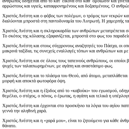
άνθρωπος οδηγείται από το κατ’ εικόνα στο καθ’ ομοίωσιν και γίνετ
αρρώστους και υγιείς, καταφρονημένους και δοξασμένους. Ο ανθρώπι
Χριστός Ανέστη και ο φόβος των πολέμων, ο τρόμος των νεκρών και 
διαλύονται μπροστά στη παντοδυναμία του Λυτρωτή. Η χαμερπής τα
Χριστός Ανέστη και η σκληροκαρδία των ανθρώπων μετατρέπεται σε
Το σκότος της κόλασης εξαφανίζεται, μπροστά στο φως του παραδείσ
Χριστός Ανέστη και στους σύγχρονους αναζητητές του Πάσχα, οι οπο
μακρινά ταξίδια, τις συνεχείς εναλλαγές τόπων και ανθρώπων και μ
Χριστός Ανέστη και σε όλους τους ταπεινούς ανθρώπους, οι οποίοι β
ψυχές των ταλαιπωρημένων, με αγάπη και αναστάσιμο φως.
Χριστός Ανέστη και το πλάσμα του Θεού, από άτομο, μεταπλάθεται
μορφή και αποκτά φωτοφόρα όψη.
Χριστός Ανέστη και η έξοδος από το «καβούκι» του εγωισμού, οδηγεί
θεμέλιο, ο στόχος, ο πόνος, ο έρωτας, η αγάπη και τελικά η υπέρλο
Χριστός Ανέστη και έρχονται στο προσκήνιο τα λόγια του αγίου πα
γεννά την αληθινή χαρά.
Χριστός Ανέστη και η «χαρά μου», είναι το ζητούμενο για κάθε άνθ
θάνατο.