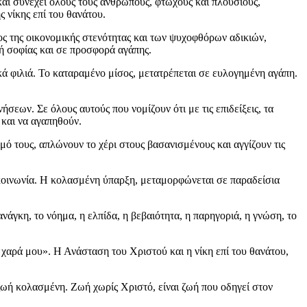
 και συνέχει όλους τους ανθρώπους, φτωχούς και πλούσιους,
 νίκης επί του θανάτου.
ος της οικονομικής στενότητας και των ψυχοφθόρων αδικιών,
ή σοφίας και σε προσφορά αγάπης.
 φιλιά. Το καταραμένο μίσος, μετατρέπεται σε ευλογημένη αγάπη.
εων. Σε όλους αυτούς που νομίζουν ότι με τις επιδείξεις, τα
 και να αγαπηθούν.
μό τους, απλώνουν το χέρι στους βασανισμένους και αγγίζουν τις
κοινωνία. Η κολασμένη ύπαρξη, μεταμορφώνεται σε παραδείσια
νάγκη, το νόημα, η ελπίδα, η βεβαιότητα, η παρηγοριά, η γνώση, το
 χαρά μου». Η Ανάσταση του Χριστού και η νίκη επί του θανάτου,
 ζωή κολασμένη. Ζωή χωρίς Χριστό, είναι ζωή που οδηγεί στον