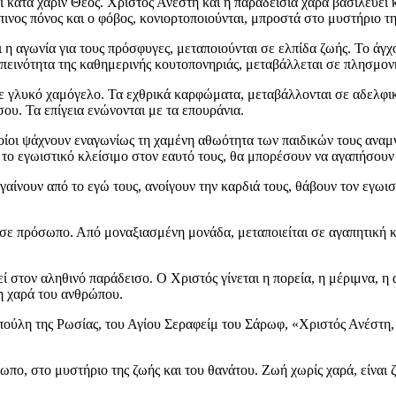
αι κατά χάριν Θεός. Χριστός Ανέστη και η παραδείσια χαρά βασιλεύει
νος πόνος και ο φόβος, κονιορτοποιούνται, μπροστά στο μυστήριο της
η αγωνία για τους πρόσφυγες, μεταποιούνται σε ελπίδα ζωής. Το άγχ
πεινότητα της καθημερινής κουτοπονηριάς, μεταβάλλεται σε πλησμον
 γλυκό χαμόγελο. Τα εχθρικά καρφώματα, μεταβάλλονται σε αδελφικά
ου. Τα επίγεια ενώνονται με τα επουράνια.
ίοι ψάχνουν εναγωνίως τη χαμένη αθωότητα των παιδικών τους αναμνήσ
ε το εγωιστικό κλείσιμο στον εαυτό τους, θα μπορέσουν να αγαπήσουν
γαίνουν από το εγώ τους, ανοίγουν την καρδιά τους, θάβουν τον εγωισ
 σε πρόσωπο. Από μοναξιασμένη μονάδα, μεταποιείται σε αγαπητική 
 στον αληθινό παράδεισο. Ο Χριστός γίνεται η πορεία, η μέριμνα, η α
γη χαρά του ανθρώπου.
ππούλη της Ρωσίας, του Αγίου Σεραφείμ του Σάρωφ, «Χριστός Ανέστη,
ρωπο, στο μυστήριο της ζωής και του θανάτου. Ζωή χωρίς χαρά, είναι