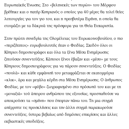
Ευρωπαϊκής Ένωσης. Στο «βεληνεκές των πυρών» του Μόρφου
βρέθηκε και ο πατήρ Κυπριανός ο οποίος για 40 μέρες θα τελεί θείες
λειτουργίες για τον γιο του, και η πρεσβυτέρα Ειρήνη, η οποία θα
ετοιμάζει με τα δάκρυά της πρόσφορα για τη Θεία Ευχαριστία.
Στην πρώτη συνεδρία της Ολομέλειας του Ευρωκοινοβουλίου, ο πιο
«περιζήτητος» ευρωβουλευτής ήταν ο Φειδίας. Σχεδόν όλοι οι
Κύπριοι δημοσιογράφοι και όλα τα ξένα Μέσα Ενημέρωσης
ζητούσαν συνεντεύξεις. Κάποιοι ξένοι έβαζαν και «μέσο» με τους
Κύπριους δημοσιογράφους για να πάρουν συνεντεύξεις. Ο Φειδίας
«πουλά» και κάθε εμφάνισή του μεταφράζεται σε εκατομμύρια
«κλικ», άρα και μεγάλα κέρδη στα Μέσα Ενημέρωσης. Ο άνθρωπος
Φειδίας, με τον «φόβο» ζωγραφισμένο στο πρόσωπό του και με τη
«μοναξιά» τού άπειρου ανθρώπου της εξουσίας, προσπαθούσε να
αποκρούσει τα «σμήνη» που έπεφταν πάνω του. Τη μια στιγμή
απέρριπτε τις προσκλήσεις και την άλλη στιγμή παραχωρούσε
συνεντεύξεις, ύστερα βεβαίως από δημόσιες επικρίσεις και άλλες
εκβιαστικές υποδείξεις.