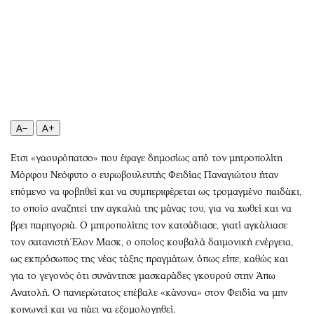
Αθλητισμός
Geek
Κύπρος
Νέα
Ελλάδα
Κινητά-tablets
Διεθνή
Social
Κληρώσεις Allwyn
Αυτοκίνηση
Οικονομική
Αφιερώματα
A−
A+
Οικονομία
Πολιτική
Real Estate
Οικονομία
Eτσι «γαουρόπατσο» που έφαγε δημοσίως από τον μητροπολίτη
Μόρφου Νεόφυτο ο ευρωβουλευτής Φειδίας Παναγιώτου ήταν
Επιχειρήσεις
Γενικά
επόμενο να φοβηθεί και να συμπεριφέρεται ως τρομαγμένο παιδάκι,
Αγορές
Αναδρομές
το οποίο αναζητεί την αγκαλιά της μάνας του, για να χωθεί και να
Money Review
Πρόσωπα
βρει παρηγοριά. Ο μητροπολίτης τον κατσάδιασε, γιατί αγκάλιασε
AstroBank Properties
Περιβάλλον
τον σατανιστή Έλον Μασκ, ο οποίος κουβαλά δαιμονική ενέργεια,
Trends
Good Life
ως εκπρόσωπος της νέας τάξης πραγμάτων, όπως είπε, καθώς και
για το γεγονός ότι συνάντησε μασκαράδες γκουρού στην Άπω
Ενέργεια
Γυναίκα
Ανατολή. Ο πανιερώτατος επέβαλε «κάνονα» στον Φειδία να μην
Ναυτιλία
Showbiz
κοινωνεί και να πάει να εξομολογηθεί.