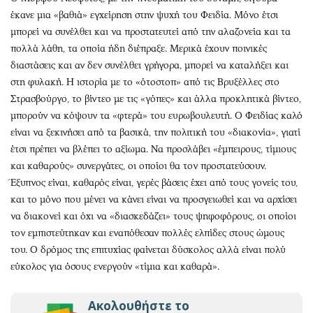
έκανε μια «βαθιά» εγχείρηση στην ψυχή του Φειδία. Μόνο έτσι
μπορεί να συνέλθει και να προστατευτεί από την αλαζονεία και τα
πολλά λάθη, τα οποία ήδη διέπραξε. Μερικά έχουν ποινικές
διαστάσεις και αν δεν συνέλθει γρήγορα, μπορεί να καταλήξει και
στη φυλακή. Η ιστορία με το «ότοστοπ» από τις Βρυξέλλες στο
Στρασβούργο, το βίντεο με τις «γόπες» και άλλα προκλητικά βίντεο,
μπορούν να κόψουν τα «φτερά» του ευρωβουλευτή. Ο Φειδίας καλό
είναι να ξεκινήσει από τα βασικά, την πολιτική του «διακονία», γιατί
έτσι πρέπει να βλέπει το αξίωμα. Να προσλάβει «έμπειρους, τίμιους
και καθαρούς» συνεργάτες, οι οποίοι θα τον προστατεύσουν.
Έξυπνος είναι, καθαρός είναι, γερές βάσεις έχει από τους γονείς του,
και το μόνο που μένει να κάνει είναι να προσγειωθεί και να αρχίσει
να διακονεί και όχι να «διασκεδάζει» τους ψηφοφόρους, οι οποίοι
τον εμπιστεύτηκαν και εναπόθεσαν πολλές ελπίδες στους ώμους
του. Ο δρόμος της επιτυχίας φαίνεται δύσκολος αλλά είναι πολύ
εύκολος για όσους ενεργούν «τίμια και καθαρά».
Ακολουθήστε το