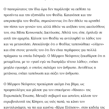
Περιβάλλον
Ταξίδια
Ελλάδα
Συνταγές
Ο πανιερώτατος την ίδια ώρα δεν παράλειψε να εκθέσει τα
προσόντα και την εξυπνάδα του Φειδία. Κατανόησε και την
Κόσμος
Έξοδος
απερισκεψία του Φειδία, σημειώνοντας ότι δεν ήθελε να αρνηθεί
Παράξενα
Media
την πίστη των γονιών του, αλλά ήθελε να αυξήσει τους ακολούθους
Πολιτισμός
Εκπομπές
του, στα Μέσα Κοινωνικής Δικτύωσης. Άθελά του, είπε, έμπλεξε σε
Σινεμά
Wine routes
αυτή την αμαρτία. Κάλεσε τον Φειδία να αντιληφθεί το λάθος του
Θέατρο-Χορός
Podcasts
και να μετανοήσει. Αποκάλυψε ότι ο Φειδίας ταπεινώθηκε «ολίγον»
και είπε στους γονιούς του ότι δεν είναι περήφανος για πολλά
Μουσική
Uncut
πράγματα τα οποία διέπραξε. Ο Μόρφου Νεόφυτος ξεκαθάρισε ότι η
Εικαστικά
Προσφορές
μεταμέλεια, με το «γιατί εγώ να διαπράξω τέτοιο λάθος», ενέχει
Βιβλίο
Προσωπικότητες στην ''Κ''
μεγάλο εγωισμό, ο οποίος σαλτάρει τον άνθρωπο. Αντιθέτως η
Χειρόγραφα
Επιστολές
μετάνοια, ενέχει ταπείνωση και σώζει τον άνθρωπο.
Ο Μόρφου Νεόφυτος προχώρησε ακόμη ένα βήμα, ως
προφητολόγος και μίλησε για τον επικείμενο «θάνατο» της
Ευρωπαϊκής Ένωσης. Μεταξύ σοβαρού και αστείου, κάλεσε τον
ευρωβουλευτή της Κύπρου, ως υιός παπά, να κάνει τον
καντηλανάφτη, να πει και κανένα «Κύριε Ελέησον», στην κηδεία της