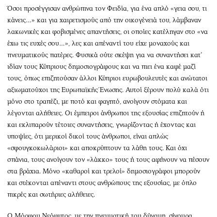
Όσοι προσέγγισαν ανθρώπινα τον Φειδία, για ένα απλό «γεια σου, τι
κάνεις…» και για χαιρετισμούς από την οικογένειά του, λάμβαναν
λακωνικές και φοβισμένες απαντήσεις, οι οποίες κατέληγαν στο «να
έχω τις ευχές σου…», λες και απέναντί του είχε μοναχούς και
πνευματικούς πατέρες. Φυσικά ούτε σκέψη για να συναντήσει κατ’
ιδίαν τους Κύπριους δημοσιογράφους και να πιει ένα καφέ μαζί
τους, όπως επιζητούσαν άλλοι Κύπριοι ευρωβουλευτές και ανώτατοι
αξιωματούχοι της Ευρωπαϊκής Ένωσης. Αυτοί ξέρουν πολύ καλά ότι
μόνο στο τραπέζι, με ποτό και φαγητό, ανοίγουν στόματα και
λέγονται αλήθειες. Οι έμπειροι άνθρωποι της εξουσίας επιζητούν ή
και εκλιπαρούν τέτοιες συναντήσεις, γνωρίζοντας ή έχοντας και
υποψίες, ότι μερικοί δικοί τους άνθρωποι, είναι απλώς
«σφουγκοκωλάριοι» και αποκρύπτουν τα λάθη τους. Και όχι
σπάνια, τους ανοίγουν τον «λάκκο» τους ή τους αφήνουν να πέσουν
στα βράχια. Μόνο «καθαροί και τρελοί» δημοσιογράφοι μπορούν
και στέκονται απέναντι στους ανθρώπους της εξουσίας, με όπλο
πικρές και σωτήριες αλήθειες.
Ο Μόρφου Νεόφυτος, με την πνευματική του δύναμη, σίγουρα