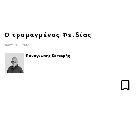
ΕΓΓΡΑΦΗ
ΕΙΣΟΔΟΣ
Ο τρομαγμένος Φειδίας
29.07.2024 | 07:30
ΚΑΤΗΓΟΡΙΕΣ
ΣΥΝΔΕΣΗ
Παναγιώτης Καπαρής
Κύπρος
Απόψεις
Παιδεία
Αρθρογραφία
Υγεία
The Hill
Πολιτική
Υγεία
Βουλευτικές 2026
Αγγελίες
Εκλογές 2024
Ενοικιάζονται
Προεδρικές 2023
Πωλούνται
Δημοσκοπήσεις
Ζητούν εργασία
Διπλωματία
Θέσεις εργασίας