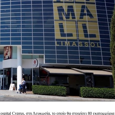
spital Cyprus, στη Λευκωσία, το οποίο θα στοιχίσει 80 εκατομμύρια 