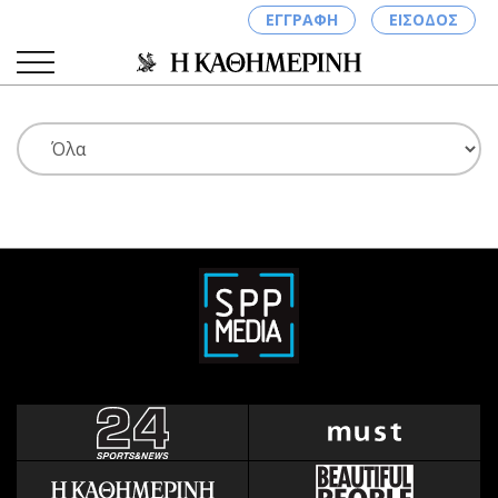
ΕΓΓΡΑΦΗ
ΕΙΣΟΔΟΣ
ΚΑΤΗΓΟΡΙΕΣ
ΣΥΝΔΕΣΗ
Κύπρος
Απόψεις
Παιδεία
Αρθρογραφία
Υγεία
The Hill
Πολιτική
Υγεία
Βουλευτικές 2026
Αγγελίες
Εκλογές 2024
Ενοικιάζονται
Προεδρικές 2023
Πωλούνται
Δημοσκοπήσεις
Ζητούν εργασία
Διπλωματία
Θέσεις εργασίας