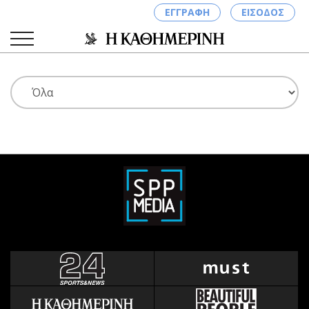
ΕΓΓΡΑΦΗ
ΕΙΣΟΔΟΣ
ΚΑΤΗΓΟΡΙΕΣ
ΣΥΝΔΕΣΗ
Κύπρος
Απόψεις
Παιδεία
Αρθρογραφία
Υγεία
The Hill
Πολιτική
Υγεία
Βουλευτικές 2026
Αγγελίες
Εκλογές 2024
Ενοικιάζονται
Προεδρικές 2023
Πωλούνται
Δημοσκοπήσεις
Ζητούν εργασία
Διπλωματία
Θέσεις εργασίας