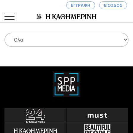
ΕΓΓΡΑΦΗ
ΕΙΣΟΔΟΣ
ΚΑΤΗΓΟΡΙΕΣ
ΣΥΝΔΕΣΗ
Κύπρος
Απόψεις
Παιδεία
Αρθρογραφία
Υγεία
The Hill
Πολιτική
Υγεία
Βουλευτικές 2026
Αγγελίες
Εκλογές 2024
Ενοικιάζονται
Προεδρικές 2023
Πωλούνται
Δημοσκοπήσεις
Ζητούν εργασία
Διπλωματία
Θέσεις εργασίας