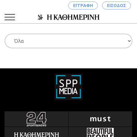
ΕΓΓΡΑΦΗ
ΕΙΣΟΔΟΣ
ΚΑΤΗΓΟΡΙΕΣ
ΣΥΝΔΕΣΗ
Κύπρος
Απόψεις
Παιδεία
Αρθρογραφία
Υγεία
The Hill
Πολιτική
Υγεία
Βουλευτικές 2026
Αγγελίες
Εκλογές 2024
Ενοικιάζονται
Προεδρικές 2023
Πωλούνται
Δημοσκοπήσεις
Ζητούν εργασία
Διπλωματία
Θέσεις εργασίας