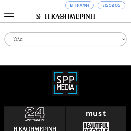
ΕΓΓΡΑΦΗ
ΕΙΣΟΔΟΣ
ΚΑΤΗΓΟΡΙΕΣ
ΣΥΝΔΕΣΗ
Κύπρος
Απόψεις
Παιδεία
Αρθρογραφία
Υγεία
The Hill
Πολιτική
Υγεία
Βουλευτικές 2026
Αγγελίες
Εκλογές 2024
Ενοικιάζονται
Προεδρικές 2023
Πωλούνται
Δημοσκοπήσεις
Ζητούν εργασία
Διπλωματία
Θέσεις εργασίας