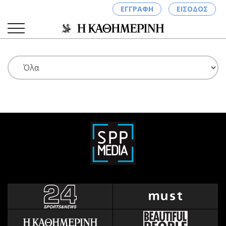
ΕΓΓΡΑΦΗ
ΕΙΣΟΔΟΣ
ΚΑΤΗΓΟΡΙΕΣ
ΣΥΝΔΕΣΗ
Κύπρος
Απόψεις
Παιδεία
Αρθρογραφία
Υγεία
The Hill
Πολιτική
Υγεία
Βουλευτικές 2026
Αγγελίες
Εκλογές 2024
Ενοικιάζονται
Προεδρικές 2023
Πωλούνται
Δημοσκοπήσεις
Ζητούν εργασία
Διπλωματία
Θέσεις εργασίας