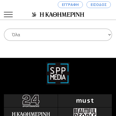
ΕΓΓΡΑΦΗ
ΕΙΣΟΔΟΣ
ΚΑΤΗΓΟΡΙΕΣ
ΣΥΝΔΕΣΗ
Κύπρος
Απόψεις
Παιδεία
Αρθρογραφία
Υγεία
The Hill
Πολιτική
Υγεία
Βουλευτικές 2026
Αγγελίες
Εκλογές 2024
Ενοικιάζονται
Προεδρικές 2023
Πωλούνται
Δημοσκοπήσεις
Ζητούν εργασία
Διπλωματία
Θέσεις εργασίας