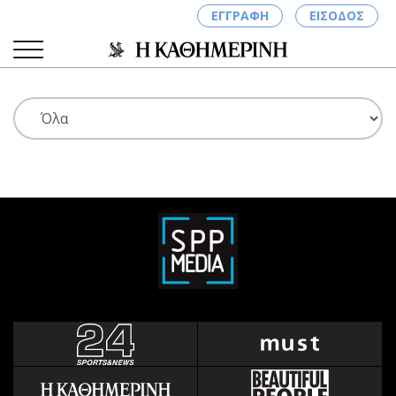
ΕΓΓΡΑΦΗ
ΕΙΣΟΔΟΣ
ΚΑΤΗΓΟΡΙΕΣ
ΣΥΝΔΕΣΗ
Κύπρος
Απόψεις
Παιδεία
Αρθρογραφία
Υγεία
The Hill
Πολιτική
Υγεία
Βουλευτικές 2026
Αγγελίες
Εκλογές 2024
Ενοικιάζονται
Προεδρικές 2023
Πωλούνται
Δημοσκοπήσεις
Ζητούν εργασία
Διπλωματία
Θέσεις εργασίας