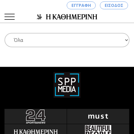
ΕΓΓΡΑΦΗ
ΕΙΣΟΔΟΣ
ΚΑΤΗΓΟΡΙΕΣ
ΣΥΝΔΕΣΗ
Κύπρος
Απόψεις
Παιδεία
Αρθρογραφία
Υγεία
The Hill
Πολιτική
Υγεία
Βουλευτικές 2026
Αγγελίες
Εκλογές 2024
Ενοικιάζονται
Προεδρικές 2023
Πωλούνται
Δημοσκοπήσεις
Ζητούν εργασία
Διπλωματία
Θέσεις εργασίας