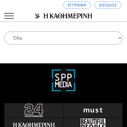
ΕΓΓΡΑΦΗ
ΕΙΣΟΔΟΣ
ΚΑΤΗΓΟΡΙΕΣ
ΣΥΝΔΕΣΗ
Κύπρος
Απόψεις
Παιδεία
Αρθρογραφία
Υγεία
The Hill
Πολιτική
Υγεία
Βουλευτικές 2026
Αγγελίες
Εκλογές 2024
Ενοικιάζονται
Προεδρικές 2023
Πωλούνται
Δημοσκοπήσεις
Ζητούν εργασία
Διπλωματία
Θέσεις εργασίας