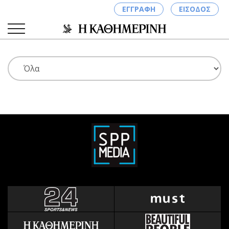
ΕΓΓΡΑΦΗ
ΕΙΣΟΔΟΣ
ΚΑΤΗΓΟΡΙΕΣ
ΣΥΝΔΕΣΗ
Κύπρος
Απόψεις
Παιδεία
Αρθρογραφία
Υγεία
The Hill
Πολιτική
Υγεία
Βουλευτικές 2026
Αγγελίες
Εκλογές 2024
Ενοικιάζονται
Προεδρικές 2023
Πωλούνται
Δημοσκοπήσεις
Ζητούν εργασία
Διπλωματία
Θέσεις εργασίας