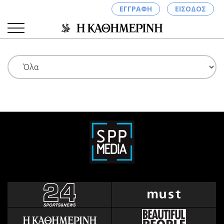
ΕΓΓΡΑΦΗ
ΕΙΣΟΔΟΣ
ΚΑΤΗΓΟΡΙΕΣ
ΣΥΝΔΕΣΗ
Κύπρος
Απόψεις
Παιδεία
Αρθρογραφία
Υγεία
The Hill
Πολιτική
Υγεία
Βουλευτικές 2026
Αγγελίες
Εκλογές 2024
Ενοικιάζονται
Προεδρικές 2023
Πωλούνται
Δημοσκοπήσεις
Ζητούν εργασία
Διπλωματία
Θέσεις εργασίας