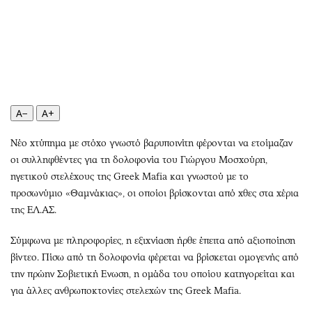
Περιβάλλον
Ταξίδια
Ελλάδα
Συνταγές
Κόσμος
Έξοδος
Παράξενα
Media
Πολιτισμός
Εκπομπές
Σινεμά
Wine routes
A−
A+
Θέατρο-Χορός
Podcasts
Νέο χτύπημα με στόχο γνωστό βαρυποινίτη φέρονται να ετοίμαζαν
Μουσική
Uncut
οι συλληφθέντες για τη δολοφονία του Γιώργου Μοσχούρη,
Εικαστικά
Προσφορές
ηγετικού στελέχους της Greek Mafia και γνωστού με το
Βιβλίο
Προσωπικότητες στην ''Κ''
προσωνύμιο «Θαμνάκιας», οι οποίοι βρίσκονται από χθες στα χέρια
Χειρόγραφα
Επιστολές
της ΕΛ.ΑΣ.
Σύμφωνα με πληροφορίες, η εξιχνίαση ήρθε έπειτα από αξιοποίηση
βίντεο. Πίσω από τη δολοφονία φέρεται να βρίσκεται ομογενής από
την πρώην Σοβιετική Ενωση, η ομάδα του οποίου κατηγορείται και
για άλλες ανθρωποκτονίες στελεχών της Greek Mafia.