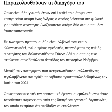
Παρακολουθούσαν τη δικηγόρο του
Οπως είναι ήδη γνωστό, έχουν συλληφθεί τρία άτομα, ενώ
κατηγορείται ακόμη ένας άνδρας, ο οποίος βρίσκεται στη φυλακή
για υπόθεση απαγωγής. Αναζητούνται ακόμη δύο άτομα που δεν
έχουν ταυτοποιηθεί.
Εκ των τριών πρώτων, οι δύο είναι Αλβανοί που έχουν
ελληνοποιηθεί, ενώ ο τρίτος, ημεδαπός, περιγράφεται ως παλιός
συνεργάτης του δολοφονηθέντος Γιάννη Λάλα, ο οποίος είχε
εκτελεστεί στον Επτάλοφο Φωκίδας τον περασμένο Νοέμβριο.
Μεταξύ των κατηγοριών που αντιμετωπίζουν οι συλληφθέντες
περιλαμβάνεται και πράξη παραβίασης προσωπικών δεδομένων, τον
Ιούλιο του 2024.
Οπως προέκυψε από την αστυνομική έρευνα, οι εμπλεκόμενοι είχαν
τοποθετήσει κάμερες στο σπίτι της δικηγόρου γνωστού βαρυποινίτη,
τον οποίο εκτιμάται ότι σχεδίαζαν να εκτελέσουν.