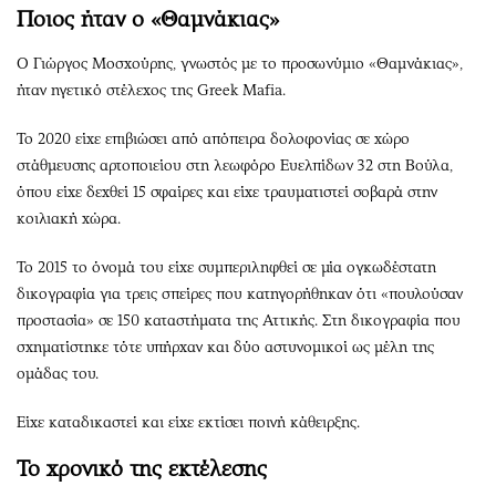
Ποιος ήταν ο «Θαμνάκιας»
Ο Γιώργος Μοσχούρης, γνωστός με το προσωνύμιο «Θαμνάκιας»,
ήταν ηγετικό στέλεχος της Greek Mafia.
Το 2020 είχε επιβιώσει από απόπειρα δολοφονίας σε χώρο
στάθμευσης αρτοποιείου στη λεωφόρο Ευελπίδων 32 στη Βούλα,
όπου είχε δεχθεί 15 σφαίρες και είχε τραυματιστεί σοβαρά στην
κοιλιακή χώρα.
Το 2015 το όνομά του είχε συμπεριληφθεί σε μία ογκωδέστατη
δικογραφία για τρεις σπείρες που κατηγορήθηκαν ότι «πουλούσαν
προστασία» σε 150 καταστήματα της Αττικής. Στη δικογραφία που
σχηματίστηκε τότε υπήρχαν και δύο αστυνομικοί ως μέλη της
ομάδας του.
Είχε καταδικαστεί και είχε εκτίσει ποινή κάθειρξης.
Το χρονικό της εκτέλεσης