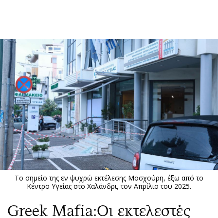
ΕΓΓΡΑΦΗ
ΕΙΣΟΔΟΣ
ΚΑΤΗΓΟΡΙΕΣ
ΣΥΝΔΕΣΗ
Κύπρος
Απόψεις
Παιδεία
Αρθρογραφία
Υγεία
The Hill
Πολιτική
Υγεία
Βουλευτικές 2026
Αγγελίες
Εκλογές 2024
Ενοικιάζονται
Το σημείο της εν ψυχρώ εκτέλεσης Μοσχούρη, έξω από το
Προεδρικές 2023
Πωλούνται
Κέντρο Υγείας στο Χαλάνδρι, τον Απρίλιο του 2025.
Δημοσκοπήσεις
Ζητούν εργασία
Greek Mafia:Oι εκτελεστές
Διπλωματία
Θέσεις εργασίας