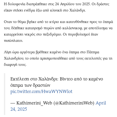
H δολοφονία διαπράχθηκε στις 24 Απριλίου του 2025. Οι δράστες
είχαν στήσει ενέδρα έξω από κλινική στο Χαλάνδρι.
Οταν το θύμα βγήκε από το κτίριο και κατευθύνθηκε προς το όχημά
του, δέχθηκε καταιγισμό πυρών από καλάσνικοφ, με αποτέλεσμα να
καταρρεύσει νεκρός στο πεζοδρόμιο. Οι πυροβολισμοί ήταν
πισώπλατοι.
Λίγη ώρα αργότερα βρέθηκε καμένο ένα όχημα στο Πάτημα
Χαλανδρίου, το οποίο χρησιμοποιήθηκε από τους εκτελεστές για τη
διαφυγή τους.
Εκτέλεση στο Χαλάνδρι: Βίντεο από το καμένο
όχημα των δραστών
pic.twitter.com/HwaWYNWlot
— Kathimerini_Web (@KathimeriniWeb)
April
24, 2025