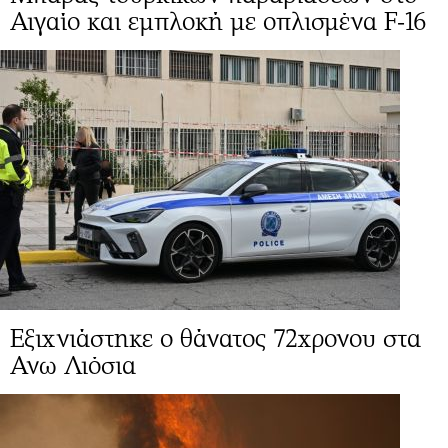
Αιγαίο και εμπλοκή με οπλισμένα F-16
Εξιχνιάστηκε ο θάνατος 72χρονου στα
Ανω Λιόσια