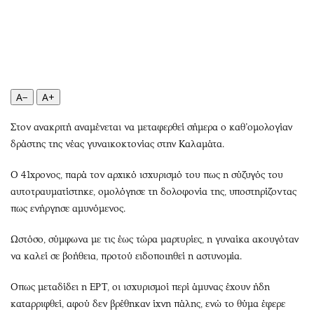
Περιβάλλον
Ταξίδια
Ελλάδα
Συνταγές
Κόσμος
Έξοδος
Παράξενα
Media
Πολιτισμός
Εκπομπές
A−
A+
Σινεμά
Wine routes
Θέατρο-Χορός
Podcasts
Στον ανακριτή αναμένεται να μεταφερθεί σήμερα ο καθ’ομολογίαν
δράστης της νέας γυναικοκτονίας στην Καλαμάτα.
Μουσική
Uncut
Εικαστικά
Προσφορές
Ο 41χρονος, παρά τον αρχικό ισχυρισμό του πως η σύζυγός του
Βιβλίο
Προσωπικότητες στην ''Κ''
αυτοτραυματίστηκε, ομολόγησε τη δολοφονία της, υποστηρίζοντας
Χειρόγραφα
Επιστολές
πως ενήργησε αμυνόμενος.
Ωστόσο, σύμφωνα με τις έως τώρα μαρτυρίες, η γυναίκα ακουγόταν
να καλεί σε βοήθεια, προτού ειδοποιηθεί η αστυνομία.
Οπως μεταδίδει η ΕΡΤ, οι ισχυρισμοί περί άμυνας έχουν ήδη
καταρριφθεί, αφού δεν βρέθηκαν ίχνη πάλης, ενώ το θύμα έφερε