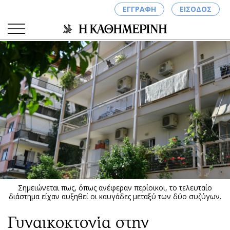
ΕΓΓΡΑΦΗ
ΕΙΣΟΔΟΣ
ΚΑΤΗΓΟΡΙΕΣ
ΣΥΝΔΕΣΗ
Κύπρος
Απόψεις
Παιδεία
Αρθρογραφία
Υγεία
The Hill
Πολιτική
Υγεία
Βουλευτικές 2026
Αγγελίες
Εκλογές 2024
Ενοικιάζονται
Σημειώνεται πως, όπως ανέφεραν περίοικοι, το τελευταίο
Προεδρικές 2023
Πωλούνται
διάστημα είχαν αυξηθεί οι καυγάδες μεταξύ των δύο συζύγων.
Δημοσκοπήσεις
Ζητούν εργασία
Γυναικοκτονία στην
Διπλωματία
Θέσεις εργασίας