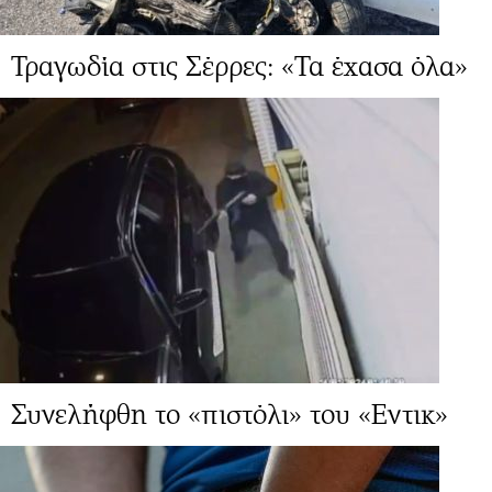
Τραγωδία στις Σέρρες: «Τα έχασα όλα»
Συνελήφθη το «πιστόλι» του «Εντικ»