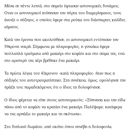
Μέσα σε πέντε λεπτά, στο σημείο έφτασαν αστυνομικές δυνάμεις.
Οταν οι αστυνομικοί χτύπησαν την πόρτα του διαμερίσματος, τους
άνοιξε ο σύζυγος, ο οποίος έφερε στα ρούχα του διάσπαρτες κηλίδες
αίματος.
Κατά την έρευνα που ακολούθησε, οι αστυνομικοί εντόπισαν την
39χρονη νεκρή. Σύμφωνα με πληροφορίες, η γυναίκα έφερε
πολλαπλά τραύματα από μαχαίρι στο κεφάλι και στο σώμα της, ενώ
στο αριστερό της χέρι βρέθηκε ένα μαχαίρι.
Τα πρώτα λόγια του 41χρονου -κατά πληροφορίες- ήταν πως η
σύζυγός του αυτοτραυματίστηκε. Στη συνέχεια, όμως, ομολόγησε την
πράξη του, παραδεχόμενος ότι ο ίδιος τη δολοφόνησε.
Ο ίδιος φέρεται να είπε στους αστυνομικούς: «Ξύπνησα και την είδα
πάνω από το κεφάλι να κρατάει ένα μαχαίρι. Παλέψαμε, κατάφερα
να της αρπάξω το μαχαίρι και τη σκότωσα».
Στο διπλανό δωμάτιο, από εκείνο όπου συνέβη η δολοφονία,