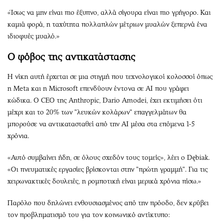
«Ίσως να μην είναι πιο έξυπνο, αλλά σίγουρα είναι πιο γρήγορο. Και
καμιά φορά, η ταχύτητα πολλαπλών μέτριων μυαλών ξεπερνά ένα
ιδιοφυές μυαλό.»
Ο φόβος της αντικατάστασης
Η νίκη αυτή έρχεται σε μια στιγμή που τεχνολογικοί κολοσσοί όπως
η Meta και η Microsoft επενδύουν έντονα σε AI που γράφει
κώδικα. Ο CEO της Anthropic, Dario Amodei, έχει εκτιμήσει ότι
μέχρι και το 20% των "λευκών κολάρων" επαγγελμάτων θα
μπορούσε να αντικατασταθεί από την AI μέσα στα επόμενα 1-5
χρόνια.
«Αυτό συμβαίνει ήδη, σε όλους σχεδόν τους τομείς», λέει ο Dębiak.
«Οι πνευματικές εργασίες βρίσκονται στην "πρώτη γραμμή". Για τις
χειρωνακτικές δουλειές, η ρομποτική είναι μερικά χρόνια πίσω.»
Παρόλο που δηλώνει ενθουσιασμένος από την πρόοδο, δεν κρύβει
τον προβληματισμό του για τον κοινωνικό αντίκτυπο: