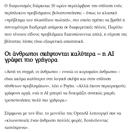
Ο διαγωνισμός διάρκειας 10 ωρών περιλάμβανε την επίλυση ενός
περίπλοκου προβλήματος βελτιστοποίησης – όπως το κλασικό
«πρόβλημα του πλανόδιου πωλητή», στο οποίο πρέπει να βρεθεί η
συντομότερη διαδρομή ανάμεσα σε διαφορετικές πόλεις. Παρόλο
που τέτοιου είδους προβλήματα διατυπώνονται απλά, η εύρεση της
βέλτιστης λύσης είναι εξαιρετικά απαιτητική.
Οι άνθρωποι σκέφτονται καλύτερα – η AI
γράφει πιο γρήγορα
«Αυτή τη στιγμή, οι άνθρωποι – εννοώ οι κορυφαίοι άνθρωποι –
είναι ακόμα καλύτεροι στη λογική σκέψη και στην επίλυση
σύνθετων προβλημάτων», λέει ο Psyho. «Αλλά έχουν περιορισμούς:
γράφουν αργά, ενώ η AI μπορεί να δοκιμάζει συνεχώς μικρές
τροποποιήσεις πολύ πιο γρήγορα.»
Σύμφωνα με τον ίδιο, το μοντέλο της OpenAI λειτουργεί σαν να
«κλωνοποιείς έναν άνθρωπο πολλές φορές, δουλεύοντας
ταυτόχρονα».