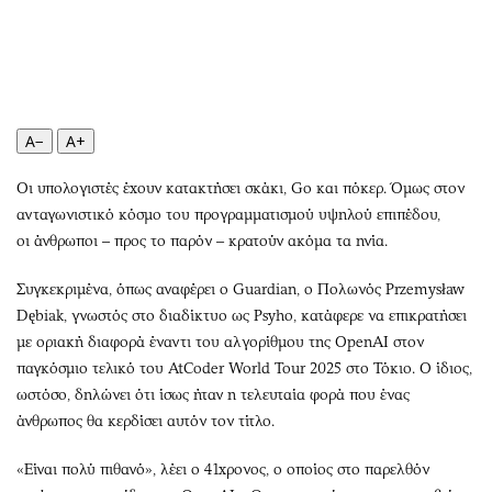
Περιβάλλον
Ταξίδια
Ελλάδα
Συνταγές
Κόσμος
Έξοδος
Παράξενα
Media
Πολιτισμός
Εκπομπές
A−
A+
Σινεμά
Wine routes
Οι υπολογιστές έχουν κατακτήσει σκάκι, Go και πόκερ. Όμως στον
Θέατρο-Χορός
Podcasts
ανταγωνιστικό κόσμο του προγραμματισμού υψηλού επιπέδου,
Μουσική
Uncut
οι άνθρωποι – προς το παρόν – κρατούν ακόμα τα ηνία.
Εικαστικά
Προσφορές
Συγκεκριμένα, όπως αναφέρει ο Guardian, ο Πολωνός Przemysław
Βιβλίο
Προσωπικότητες στην ''Κ''
Dębiak, γνωστός στο διαδίκτυο ως Psyho, κατάφερε να επικρατήσει
Χειρόγραφα
Επιστολές
με οριακή διαφορά έναντι του αλγορίθμου της OpenAI στον
παγκόσμιο τελικό του AtCoder World Tour 2025 στο Τόκιο. Ο ίδιος,
ωστόσο, δηλώνει ότι ίσως ήταν η τελευταία φορά που ένας
άνθρωπος θα κερδίσει αυτόν τον τίτλο.
«Είναι πολύ πιθανό», λέει ο 41χρονος, ο οποίος στο παρελθόν