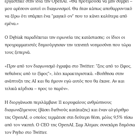
εργάστηκε στην ίδια την OpenAI. «Θα προτιμούσα να μην συμβεί –
μου αρέσουν αυτοί οι διαγωνισμοί. Θα ήταν κάπως αποθαρρυντικό
να ξέρω ότι υπάρχει ένα "μαγικό ον" που το κάνει καλύτερα από
εμένα.»
Ο Dębiak παραδέχεται την ειρωνεία της κατάστασης: οι ίδιοι οι
προγραμματιστές δημιούργησαν την τεχνητή νοημοσύνη που τώρα
τους ξεπερνά.
«Πριν από τον διαγωνισμό έγραψα στο Twitter: "ζεις από το ξίφος,
πεθαίνεις από το ξίφος"», λέει χαρακτηριστικά. «Βοήθησα στην
ανάπτυξη της AI και θα ήμουν εγώ αυτός που θα έχανε. Αν και
τελικά κέρδισα – προς το παρόν».
Η διοργάνωση περιλάμβανε 11 κορυφαίους ανθρώπινους
διαγωνιζόμενους (βάσει διεθνούς κατάταξης) και έναν αλγόριθμο
της OpenAI, ο οποίος τερμάτισε στη δεύτερη θέση, μόλις 9,5% πίσω
από τον νικητή. Ο CEO της OpenAI, Σαμ Άλτμαν, συνεχάρη δημόσια
τον Psyho στο Twitter.