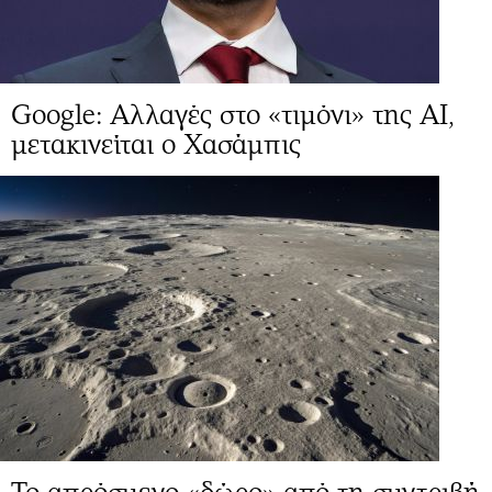
Google: Αλλαγές στo «τιμόνι» της ΑΙ,
μετακινείται ο Χασάμπις