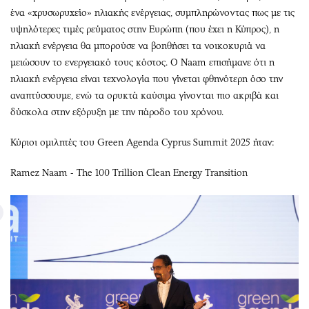
ένα «χρυσωρυχείο» ηλιακής ενέργειας, συμπληρώνοντας πως με τις
υψηλότερες τιμές ρεύματος στην Ευρώπη (που έχει η Κύπρος), η
ηλιακή ενέργεια θα μπορούσε να βοηθήσει τα νοικοκυριά να
μειώσουν το ενεργειακό τους κόστος. Ο Naam επισήμανε ότι η
ηλιακή ενέργεια είναι τεχνολογία που γίνεται φθηνότερη όσο την
αναπτύσσουμε, ενώ τα ορυκτά καύσιμα γίνονται πιο ακριβά και
δύσκολα στην εξόρυξη με την πάροδο του χρόνου.
Κύριοι ομιλητές του Green Agenda Cyprus Summit 2025 ήταν:
Ramez Naam - The 100 Trillion Clean Energy Transition