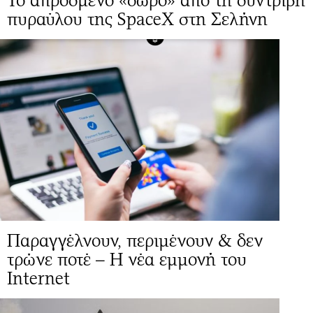
Το απρόσμενο «δώρο» από τη συντριβή
πυραύλου της SpaceX στη Σελήνη
Παραγγέλνουν, περιμένουν & δεν
τρώνε ποτέ – Η νέα εμμονή του
Internet