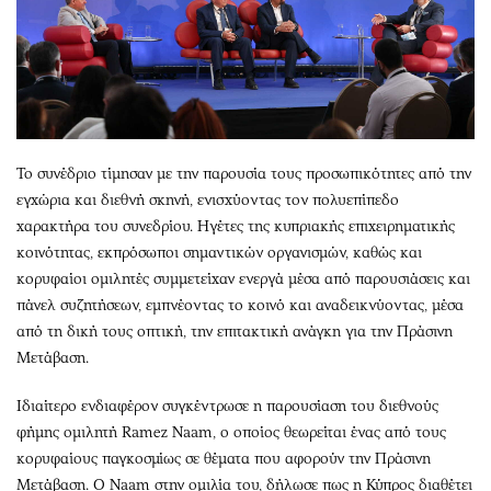
Το συνέδριο τίμησαν με την παρουσία τους προσωπικότητες από την
εγχώρια και διεθνή σκηνή, ενισχύοντας τον πολυεπίπεδο
χαρακτήρα του συνεδρίου. Ηγέτες της κυπριακής επιχειρηματικής
κοινότητας, εκπρόσωποι σημαντικών οργανισμών, καθώς και
κορυφαίοι ομιλητές συμμετείχαν ενεργά μέσα από παρουσιάσεις και
πάνελ συζητήσεων, εμπνέοντας το κοινό και αναδεικνύοντας, μέσα
από τη δική τους οπτική, την επιτακτική ανάγκη για την Πράσινη
Μετάβαση.
Ιδιαίτερο ενδιαφέρον συγκέντρωσε η παρουσίαση του διεθνούς
φήμης ομιλητή Ramez Naam, ο οποίος θεωρείται ένας από τους
κορυφαίους παγκοσμίως σε θέματα που αφορούν την Πράσινη
Μετάβαση. Ο Naam στην ομιλία του, δήλωσε πως η Κύπρος διαθέτει