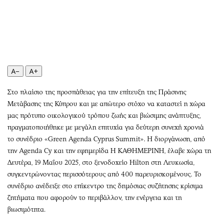
Περιβάλλον
Ταξίδια
Ελλάδα
Συνταγές
Κόσμος
Έξοδος
Παράξενα
Media
Πολιτισμός
Εκπομπές
A−
A+
Σινεμά
Wine routes
Θέατρο-Χορός
Podcasts
Στο πλαίσιο της προσπάθειας για την επίτευξη της Πράσινης
Μουσική
Uncut
Μετάβασης της Κύπρου και με απώτερο στόχο να καταστεί η χώρα
μας πρότυπο οικολογικού τρόπου ζωής και βιώσιμης ανάπτυξης,
Εικαστικά
Προσφορές
πραγματοποιήθηκε με μεγάλη επιτυχία για δεύτερη συνεχή χρονιά
Βιβλίο
Προσωπικότητες στην ''Κ''
το συνέδριο «Green Agenda Cyprus Summit». Η διοργάνωση, από
Χειρόγραφα
Επιστολές
την Agenda Cy και την εφημερίδα Η ΚΑΘΗΜΕΡΙΝΗ, έλαβε χώρα τη
Δευτέρα, 19 Μαΐου 2025, στο ξενοδοχείο Hilton στη Λευκωσία,
συγκεντρώνοντας περισσότερους από 400 παρευρισκομένους. Το
συνέδριο ανέδειξε στο επίκεντρο της δημόσιας συζήτησης κρίσιμα
ζητήματα που αφορούν το περιβάλλον, την ενέργεια και τη
βιωσιμότητα.