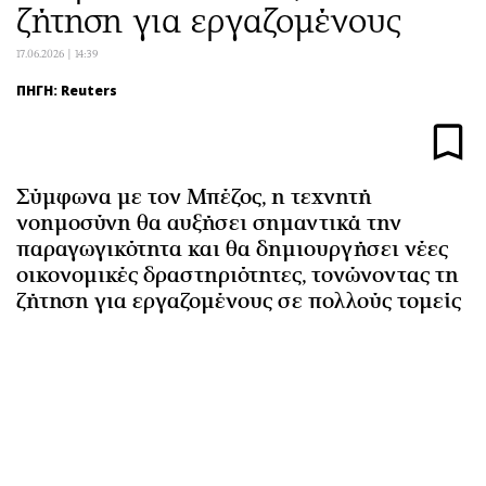
ζήτηση για εργαζομένους
Αθλητισμός
Geek
Κύπρος
Νέα
17.06.2026 | 14:39
Ελλάδα
Κινητά-tablets
ΠΗΓΗ: Reuters
Διεθνή
Social
Κληρώσεις Allwyn
Αυτοκίνηση
Οικονομική
Αφιερώματα
Σύμφωνα με τον Μπέζος, η τεχνητή
Οικονομία
Πολιτική
νοημοσύνη θα αυξήσει σημαντικά την
Real Estate
Οικονομία
παραγωγικότητα και θα δημιουργήσει νέες
οικονομικές δραστηριότητες, τονώνοντας τη
Επιχειρήσεις
Γενικά
ζήτηση για εργαζομένους σε πολλούς τομείς
Αγορές
Αναδρομές
Money Review
Πρόσωπα
AstroBank Properties
Περιβάλλον
Trends
Good Life
Ενέργεια
Γυναίκα
Ναυτιλία
Showbiz