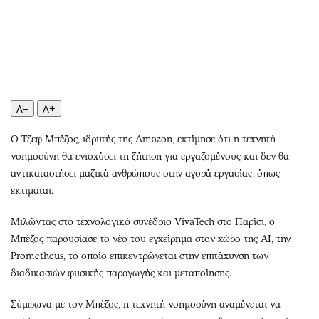
Περιβάλλον
Ταξίδια
Ελλάδα
Συνταγές
Κόσμος
Έξοδος
Παράξενα
Media
Πολιτισμός
Εκπομπές
Σινεμά
Wine routes
A−
A+
Θέατρο-Χορός
Podcasts
Ο Τζεφ Μπέζος, ιδρυτής της Amazon, εκτίμησε ότι η τεχνητή
Μουσική
Uncut
νοημοσύνη θα ενισχύσει τη ζήτηση για εργαζομένους και δεν θα
Εικαστικά
Προσφορές
αντικαταστήσει μαζικά ανθρώπους στην αγορά εργασίας, όπως
Βιβλίο
Προσωπικότητες στην ''Κ''
εκτιμάται.
Χειρόγραφα
Επιστολές
Μιλώντας στο τεχνολογικό συνέδριο VivaTech στο Παρίσι, ο
Μπέζος παρουσίασε το νέο του εγχείρημα στον χώρο της AI, την
Prometheus, το οποίο επικεντρώνεται στην επιτάχυνση των
διαδικασιών φυσικής παραγωγής και μεταποίησης.
Σύμφωνα με τον Μπέζος, η τεχνητή νοημοσύνη αναμένεται να