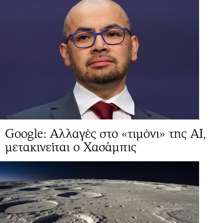
Google: Αλλαγές στo «τιμόνι» της ΑΙ,
μετακινείται ο Χασάμπις