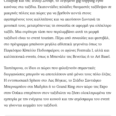
Coldplay και της Τέιλορ Σουίφτ, το λεγόμενο gig-tripping έγινε
κανόνας στα ταξίδια. Εκατοντάδες χιλιάδες θαυμαστές ταξίδεψαν σε
μακρινές πόλεις και χώρες για να βρεθούν κοντά στους
αγαπημένους τους καλλιτέχνες και να ακούσουν ζωντανά τη
μουσική τους, μετατρέποντας τη συναυλία σε αφορμή για ολόκληρο
ταξίδι. Μια ευρύτερη τάση που περιλαμβάνει αυτή τη μορφή
ταξιδιού είναι το event tourism. Πέρα από συναυλίες και φεστιβάλ,
στο πρόγραμμα μπαίνουν μεγάλα αθλητικά γεγονότα όπως το
Παγκόσμιο Κύπελλο Ποδοσφαίρου, οι αγώνες Formula 1, αλλά και
καλλιτεχνικά events, όπως η Μπιενάλε της Βενετίας ή το Art Basel.
Ταυτόχρονα, οι ίδιοι οι χώροι που φιλοξενούν σημαντικές
διοργανώσεις μπορούν να αποτελέσουν από μόνοι τους πόλο έλξης.
Η εντυπωσιακή Sphere στο Λας Βέγκας, το Στάδιο Σαντιάγκο
Μπερναμπέου στη Μαδρίτη ή το Grand Ring στον χώρο της Expo
στην Οσάκα επιτρέπουν στον ταξιδιώτη να ζήσει ολοκληρωμένα την
εμπειρία με την ενέργεια του κοινού και την ατμόσφαιρα του event
να γίνονται κομμάτι του ταξιδιού.