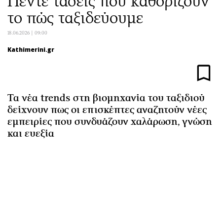
Πέντε τάσεις που καθορίζουν
Αθλητισμός
Geek
το πώς ταξιδεύουμε
Κύπρος
Νέα
18.06.2026 | 09:00
Ελλάδα
Κινητά-tablets
Kathimerini.gr
Διεθνή
Social
Κληρώσεις Allwyn
Αυτοκίνηση
Οικονομική
Αφιερώματα
Οικονομία
Πολιτική
Τα νέα trends στη βιομηχανία του ταξιδιού
δείχνουν πως οι επισκέπτες αναζητούν νέες
Real Estate
Οικονομία
εμπειρίες που συνδυάζουν χαλάρωση, γνώση
Επιχειρήσεις
Γενικά
και ευεξία
Αγορές
Αναδρομές
Money Review
Πρόσωπα
AstroBank Properties
Περιβάλλον
Trends
Good Life
Ενέργεια
Γυναίκα
Ναυτιλία
Showbiz