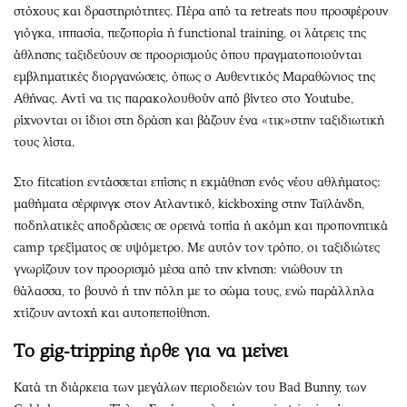
στόχους και δραστηριότητες. Πέρα από τα retreats που προσφέρουν
γιόγκα, ιππασία, πεζοπορία ή functional training, οι λάτρεις της
άθλησης ταξιδεύουν σε προορισμούς όπου πραγματοποιούνται
εμβληματικές διοργανώσεις, όπως ο Αυθεντικός Μαραθώνιος της
Αθήνας. Αντί να τις παρακολουθούν από βίντεο στο Youtube,
ρίχνονται οι ίδιοι στη δράση και βάζουν ένα «τικ»στην ταξιδιωτική
τους λίστα.
Στο fitcation εντάσσεται επίσης η εκμάθηση ενός νέου αθλήματος:
μαθήματα σέρφινγκ στον Ατλαντικό, kickboxing στην Ταϊλάνδη,
ποδηλατικές αποδράσεις σε ορεινά τοπία ή ακόμη και προπονητικά
camp τρεξίματος σε υψόμετρο. Με αυτόν τον τρόπο, οι ταξιδιώτες
γνωρίζουν τον προορισμό μέσα από την κίνηση: νιώθουν τη
θάλασσα, το βουνό ή την πόλη με το σώμα τους, ενώ παράλληλα
χτίζουν αντοχή και αυτοπεποίθηση.
Τo gig-tripping ήρθε για να μείνει
Κατά τη διάρκεια των μεγάλων περιοδειών του Bad Bunny, των