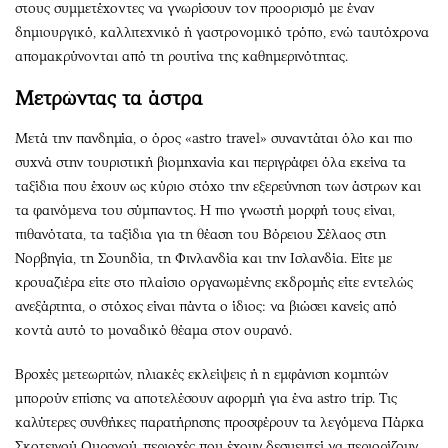
στους συμμετέχοντες να γνωρίσουν τον προορισμό με έναν
δημιουργικό, καλλιτεχνικό ή γαστρονομικό τρόπο, ενώ ταυτόχρονα
απομακρύνονται από τη ρουτίνα της καθημερινότητας.
Mετρώντας τα άστρα
Μετά την πανδημία, ο όρος «astro travel» συναντάται όλο και πιο
συχνά στην τουριστική βιομηχανία και περιγράφει όλα εκείνα τα
ταξίδια που έχουν ως κύριο στόχο την εξερεύνηση των άστρων και
τα φαινόμενα του σύμπαντος. Η πιο γνωστή μορφή τους είναι,
πιθανότατα, τα ταξίδια για τη θέαση του Βόρειου Σέλαος στη
Νορβηγία, τη Σουηδία, τη Φινλανδία και την Ισλανδία. Είτε με
κρουαζιέρα είτε στο πλαίσιο οργανωμένης εκδρομής είτε εντελώς
ανεξάρτητα, ο στόχος είναι πάντα ο ίδιος: να βιώσει κανείς από
κοντά αυτό το μοναδικό θέαμα στον ουρανό.
Βροχές μετεωριτών, ηλιακές εκλείψεις ή η εμφάνιση κομητών
μπορούν επίσης να αποτελέσουν αφορμή για ένα astro trip. Τις
καλύτερες συνθήκες παρατήρησης προσφέρουν τα λεγόμενα Πάρκα
Σκοτεινού Ουρανού, περιοχές που έχουν δεσμευτεί να περιορίζουν