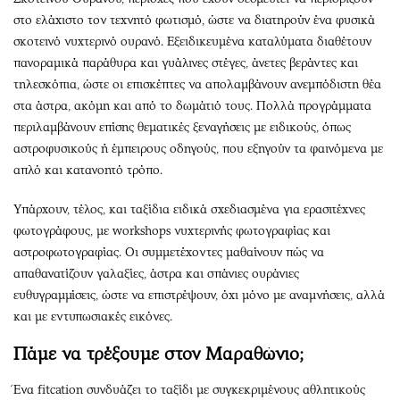
στο ελάχιστο τον τεχνητό φωτισμό, ώστε να διατηρούν ένα φυσικά
σκοτεινό νυχτερινό ουρανό. Εξειδικευμένα καταλύματα διαθέτουν
πανοραμικά παράθυρα και γυάλινες στέγες, άνετες βεράντες και
τηλεσκόπια, ώστε οι επισκέπτες να απολαμβάνουν ανεμπόδιστη θέα
στα άστρα, ακόμη και από το δωμάτιό τους. Πολλά προγράμματα
περιλαμβάνουν επίσης θεματικές ξεναγήσεις με ειδικούς, όπως
αστροφυσικούς ή έμπειρους οδηγούς, που εξηγούν τα φαινόμενα με
απλό και κατανοητό τρόπο.
Υπάρχουν, τέλος, και ταξίδια ειδικά σχεδιασμένα για ερασιτέχνες
φωτογράφους, με workshops νυχτερινής φωτογραφίας και
αστροφωτογραφίας. Οι συμμετέχοντες μαθαίνουν πώς να
απαθανατίζουν γαλαξίες, άστρα και σπάνιες ουράνιες
ευθυγραμμίσεις, ώστε να επιστρέψουν, όχι μόνο με αναμνήσεις, αλλά
και με εντυπωσιακές εικόνες.
Πάμε να τρέξουμε στον Μαραθώνιο;
Ένα fitcation συνδυάζει το ταξίδι με συγκεκριμένους αθλητικούς