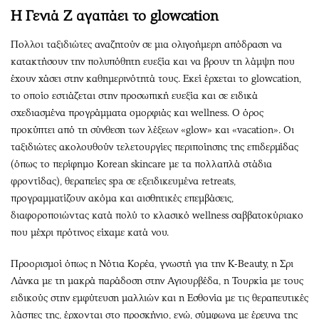
Η Γενιά Ζ αγαπάει το glowcation
Πολλοι ταξιδιώτες αναζητούν σε μια ολιγοήμερη απόδραση να
κατακτήσουν την πολυπόθητη ευεξία και να βρουν τη λάμψη που
έχουν χάσει στην καθημερινότητά τους. Εκεί έρχεται το glowcation,
το οποίο εστιάζεται στην προσωπική ευεξία και σε ειδικά
σχεδιασμένα προγράμματα ομορφιάς και wellness. Ο όρος
προκύπτει από τη σύνθεση των λέξεων «glow» και «vacation». Οι
ταξιδιώτες ακολουθούν τελετουργίες περιποίησης της επιδερμίδας
(όπως το περίφημο Korean skincare με τα πολλαπλά στάδια
φροντίδας), θεραπείες spa σε εξειδικευμένα retreats,
προγραμματίζουν ακόμα και αισθητικές επεμβάσεις,
διαφοροποιώντας κατά πολύ το κλασικό wellness σαββατοκύριακο
που μέχρι πρότινος είχαμε κατά νου.
Προορισμοί όπως η Νότια Κορέα, γνωστή για την K-Beauty, η Σρι
Λάνκα με τη μακρά παράδοση στην Αγιουρβέδα, η Τουρκία με τους
ειδικούς στην εμφύτευση μαλλιών και η Εσθονία με τις θεραπευτικές
λάσπες της, έρχονται στο προσκήνιo, ενώ, σύμφωνα με έρευνα της