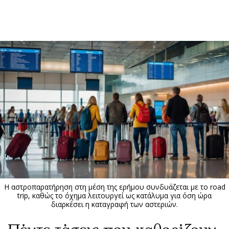
ΕΓΓΡΑΦΗ
ΕΙΣΟΔΟΣ
ΚΑΤΗΓΟΡΙΕΣ
ΣΥΝΔΕΣΗ
Κύπρος
Απόψεις
Παιδεία
Αρθρογραφία
Υγεία
The Hill
Πολιτική
Υγεία
Βουλευτικές 2026
Αγγελίες
Εκλογές 2024
Ενοικιάζονται
Η αστροπαρατήρηση στη μέση της ερήμου συνδυάζεται με το road
Προεδρικές 2023
Πωλούνται
trip, καθώς το όχημα λειτουργεί ως κατάλυμα για όση ώρα
διαρκέσει η καταγραφή των αστεριών.
Δημοσκοπήσεις
Ζητούν εργασία
Διπλωματία
Θέσεις εργασίας