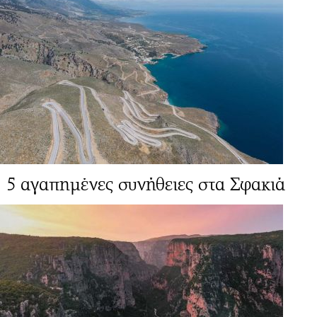
5 αγαπημένες συνήθειες στα Σφακιά