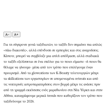
Περιβάλλον
Ταξίδια
Ελλάδα
Συνταγές
Κόσμος
Έξοδος
Παράξενα
Media
Πολιτισμός
Εκπομπές
A−
A+
Σινεμά
Wine routes
Θέατρο-Χορός
Podcasts
Για τη σύγχρονη γενιά ταξιδιωτών, το ταξίδι δεν σημαίνει πια απλώς
Μουσική
Uncut
«πάω διακοπές», αλλά επένδυση σε εμπειρίες και στις αναμνήσεις.
Κάποτε, μπορεί να συμβόλιζε μια απλή απόδραση, αλλά σταδιακά
Εικαστικά
Προσφορές
το ταξίδι εξελίσσεται σε ένα σχόλιο για το ποιοι είμαστε –ή ποιοι θα
Βιβλίο
Προσωπικότητες στην ''Κ''
θέλαμε να γίνουμε- μέσα από τον τρόπο που επιλέγουμε έναν
Χειρόγραφα
Επιστολές
προορισμό. Από τα glowcations των K-Beauty τελετουργιών μέχρι
τα skillcations των εργαστηρίων σε απομονωμένα retreats και από
τις νυχτερινές αστροπαρατηρήσεις στον βορρά μέχρι τις ανάσες πριν
από τη γραμμή εκκίνησης ενός μαραθωνίου στη Νέα Υόρκη και στην
Αθήνα, καταγράφουμε μερικά trends που καθορίζουν τον τρόπο που
ταξιδεύουμε το 2026.