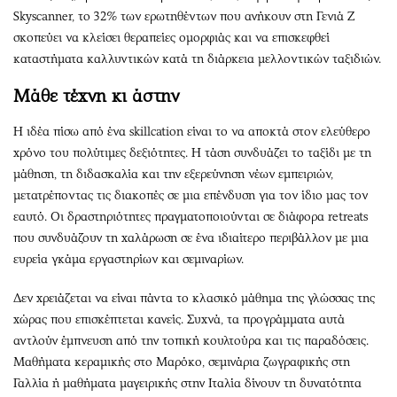
Skyscanner, το 32% των ερωτηθέντων που ανήκουν στη Γενιά Z
σκοπεύει να κλείσει θεραπείες ομορφιάς και να επισκεφθεί
καταστήματα καλλυντικών κατά τη διάρκεια μελλοντικών ταξιδιών.
Μάθε τέχνη κι άστην
Η ιδέα πίσω από ένα skillcation είναι το να αποκτά στον ελεύθερο
χρόνο του πολύτιμες δεξιότητες. Η τάση συνδυάζει το ταξίδι με τη
μάθηση, τη διδασκαλία και την εξερεύνηση νέων εμπειριών,
μετατρέποντας τις διακοπές σε μια επένδυση για τον ίδιο μας τον
εαυτό. Οι δραστηριότητες πραγματοποιούνται σε διάφορα retreats
που συνδυάζουν τη χαλάρωση σε ένα ιδιαίτερο περιβάλλον με μια
ευρεία γκάμα εργαστηρίων και σεμιναρίων.
Δεν χρειάζεται να είναι πάντα το κλασικό μάθημα της γλώσσας της
χώρας που επισκέπτεται κανείς. Συχνά, τα προγράμματα αυτά
αντλούν έμπνευση από την τοπική κουλτούρα και τις παραδόσεις.
Μαθήματα κεραμικής στο Μαρόκο, σεμινάρια ζωγραφικής στη
Γαλλία ή μαθήματα μαγειρικής στην Ιταλία δίνουν τη δυνατότητα