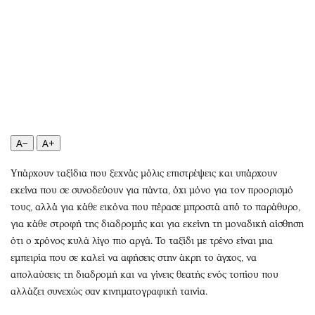
Περιβάλλον
Ταξίδια
Ελλάδα
Συνταγές
Κόσμος
Έξοδος
Παράξενα
Media
Πολιτισμός
Εκπομπές
Σινεμά
Wine routes
Θέατρο-Χορός
Podcasts
A−
A+
Μουσική
Uncut
Εικαστικά
Προσφορές
Υπάρχουν ταξίδια που ξεχνάς μόλις επιστρέψεις και υπάρχουν
Βιβλίο
Προσωπικότητες στην ''Κ''
εκείνα που σε συνοδεύουν για πάντα, όχι μόνο για τον προορισμό
τους, αλλά για κάθε εικόνα που πέρασε μπροστά από το παράθυρο,
Χειρόγραφα
Επιστολές
για κάθε στροφή της διαδρομής και για εκείνη τη μοναδική αίσθηση
ότι ο χρόνος κυλά λίγο πιο αργά. Το ταξίδι με τρένο είναι μια
εμπειρία που σε καλεί να αφήσεις στην άκρη το άγχος, να
απολαύσεις τη διαδρομή και να γίνεις θεατής ενός τοπίου που
αλλάζει συνεχώς σαν κινηματογραφική ταινία.