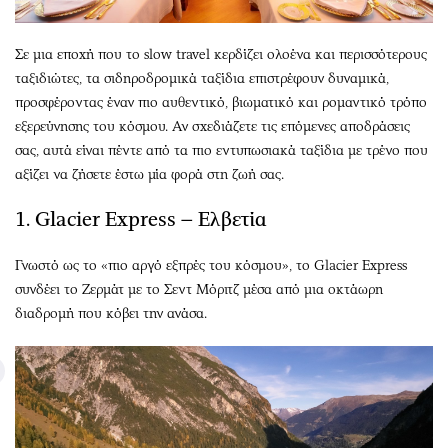
Σε μια εποχή που το slow travel κερδίζει ολοένα και περισσότερους
ταξιδιώτες, τα σιδηροδρομικά ταξίδια επιστρέφουν δυναμικά,
προσφέροντας έναν πιο αυθεντικό, βιωματικό και ρομαντικό τρόπο
εξερεύνησης του κόσμου. Αν σχεδιάζετε τις επόμενες αποδράσεις
σας, αυτά είναι πέντε από τα πιο εντυπωσιακά ταξίδια με τρένο που
αξίζει να ζήσετε έστω μία φορά στη ζωή σας.
1. Glacier Express – Ελβετία
Γνωστό ως το «πιο αργό εξπρές του κόσμου», το Glacier Express
συνδέει το Ζερμάτ με το Σεντ Μόριτζ μέσα από μια οκτάωρη
διαδρομή που κόβει την ανάσα.