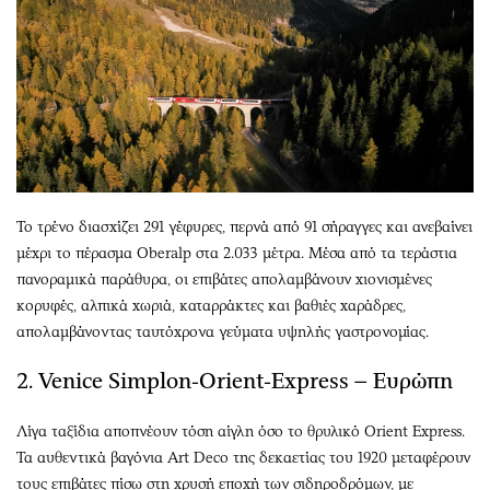
Το τρένο διασχίζει 291 γέφυρες, περνά από 91 σήραγγες και ανεβαίνει
μέχρι το πέρασμα Oberalp στα 2.033 μέτρα. Μέσα από τα τεράστια
πανοραμικά παράθυρα, οι επιβάτες απολαμβάνουν χιονισμένες
κορυφές, αλπικά χωριά, καταρράκτες και βαθιές χαράδρες,
απολαμβάνοντας ταυτόχρονα γεύματα υψηλής γαστρονομίας.
2. Venice Simplon-Orient-Express – Ευρώπη
Λίγα ταξίδια αποπνέουν τόση αίγλη όσο το θρυλικό Orient Express.
Τα αυθεντικά βαγόνια Art Deco της δεκαετίας του 1920 μεταφέρουν
τους επιβάτες πίσω στη χρυσή εποχή των σιδηροδρόμων, με