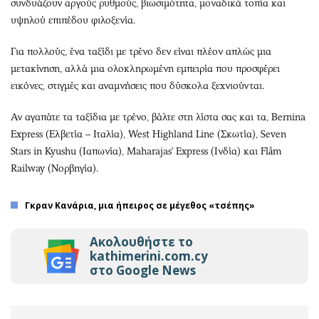
συνδυάζουν αργούς ρυθμούς, βιωσιμότητα, μοναδικά τοπία και
υψηλού επιπέδου φιλοξενία.
Για πολλούς, ένα ταξίδι με τρένο δεν είναι πλέον απλώς μια
μετακίνηση, αλλά μια ολοκληρωμένη εμπειρία που προσφέρει
εικόνες, στιγμές και αναμνήσεις που δύσκολα ξεχνιούνται.
Αν αγαπάτε τα ταξίδια με τρένο, βάλτε στη λίστα σας και τα, Bernina
Express (Ελβετία – Ιταλία), West Highland Line (Σκωτία), Seven
Stars in Kyushu (Ιαπωνία), Maharajas' Express (Ινδία) και Flåm
Railway (Νορβηγία).
Γκραν Κανάρια, μια ήπειρος σε μέγεθος «τσέπης»
Ακολουθήστε το
kathimerini.com.cy
στο Google News