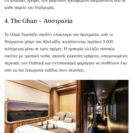
Οι γυάλινες οροφές των βαγονιών προσφέρουν ανεμπόδιστη θέα σε
κάθε σημείο της διαδρομής.
4. The Ghan – Αυστραλία
Το Ghan διασχίζει σχεδόν ολόκληρη την Αυστραλία, από το
Ντάργουιν μέχρι την Αδελαΐδα, καλύπτοντας περίπου 3.000
χιλιόμετρα μέσα σε τρεις ημέρες. Η εμπειρία αλλάζει συνεχώς
εικόνες με τροπικά τοπία, αχανείς κόκκινες ερήμους, απομονωμένες
περιοχές του Outback και εντυπωσιακά φαράγγια να συνθέτουν ένα
από τα πιο ξεχωριστά ταξίδια στον πλανήτη.