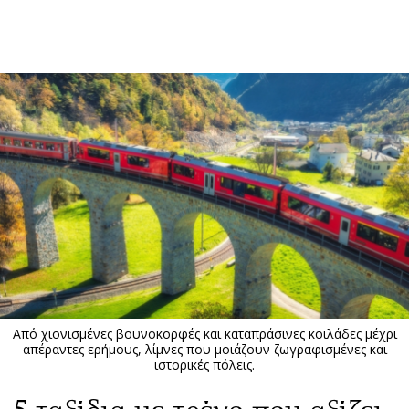
ΕΓΓΡΑΦΗ
ΕΙΣΟΔΟΣ
ΚΑΤΗΓΟΡΙΕΣ
ΣΥΝΔΕΣΗ
Κύπρος
Απόψεις
Παιδεία
Αρθρογραφία
Υγεία
The Hill
Πολιτική
Υγεία
Βουλευτικές 2026
Αγγελίες
Εκλογές 2024
Ενοικιάζονται
Από χιονισμένες βουνοκορφές και καταπράσινες κοιλάδες μέχρι
Προεδρικές 2023
Πωλούνται
απέραντες ερήμους, λίμνες που μοιάζουν ζωγραφισμένες και
ιστορικές πόλεις.
Δημοσκοπήσεις
Ζητούν εργασία
Διπλωματία
Θέσεις εργασίας