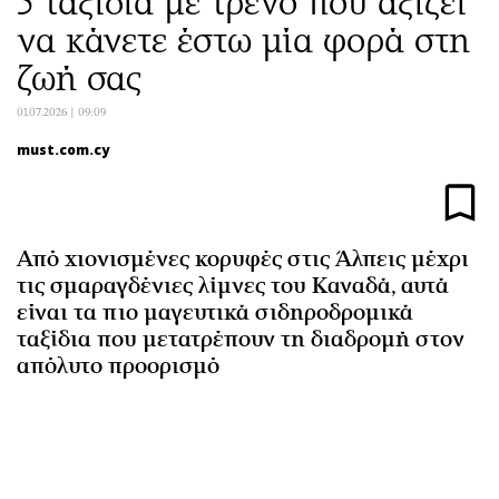
5 ταξίδια με τρένο που αξίζει
Αθλητισμός
Geek
να κάνετε έστω μία φορά στη
Κύπρος
Νέα
ζωή σας
Ελλάδα
Κινητά-tablets
01.07.2026 | 09:09
Διεθνή
Social
Κληρώσεις Allwyn
Αυτοκίνηση
must.com.cy
Οικονομική
Αφιερώματα
Οικονομία
Πολιτική
Real Estate
Οικονομία
Από χιονισμένες κορυφές στις Άλπεις μέχρι
Επιχειρήσεις
Γενικά
τις σμαραγδένιες λίμνες του Καναδά, αυτά
είναι τα πιο μαγευτικά σιδηροδρομικά
Αγορές
Αναδρομές
ταξίδια που μετατρέπουν τη διαδρομή στον
Money Review
Πρόσωπα
απόλυτο προορισμό
AstroBank Properties
Περιβάλλον
Trends
Good Life
Ενέργεια
Γυναίκα
Ναυτιλία
Showbiz