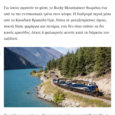
Για όσους αγαπούν τη φύση, το Rocky Mountaineer θεωρείται ένα
από τα πιο εντυπωσιακά τρένα στον κόσμο. Η διαδρομή περνά μέσα
από τα Καναδικά Βραχώδη Όρη, δίπλα σε γαλαζοπράσινες λίμνες,
πυκνά δάση, φαράγγια και ποτάμια, ενώ δεν είναι σπάνιο να δει
κανείς αρκούδες, άλκες ή φαλακρούς αετούς κατά τη διάρκεια του
ταξιδιού.