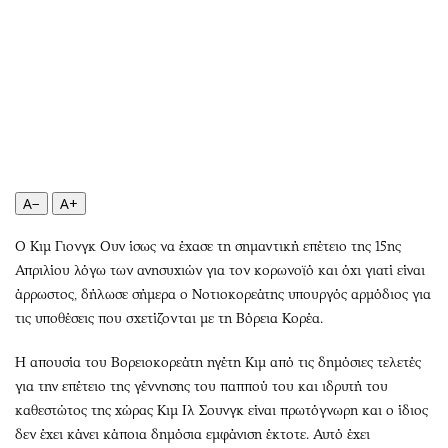
Περιβάλλον
Ταξίδια
Ελλάδα
Συνταγές
Κόσμος
Έξοδος
Παράξενα
Media
Πολιτισμός
Εκπομπές
Σινεμά
Wine routes
Θέατρο-Χορός
Podcasts
A−
A+
Μουσική
Uncut
Εικαστικά
Προσφορές
Ο Κιμ Γιονγκ Ουν ίσως να έχασε τη σημαντική επέτειο της 15ης
Βιβλίο
Προσωπικότητες στην ''Κ''
Απριλίου λόγω των ανησυχιών για τον κορωνοϊό και όχι γιατί είναι
άρρωστος, δήλωσε σήμερα ο Νοτιοκορεάτης υπουργός αρμόδιος για
Χειρόγραφα
Επιστολές
τις υποθέσεις που σχετίζονται με τη Βόρεια Κορέα.
Η απουσία του Βορειοκορεάτη ηγέτη Κιμ από τις δημόσιες τελετές
για την επέτειο της γέννησης του παππού του και ιδρυτή του
καθεστώτος της χώρας Κιμ Ιλ Σουνγκ είναι πρωτόγνωρη και ο ίδιος
δεν έχει κάνει κάποια δημόσια εμφάνιση έκτοτε. Αυτό έχει