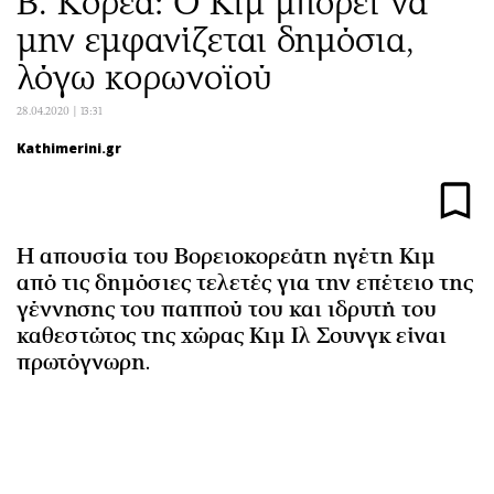
Β. Κορέα: O Κιμ μπορεί να
Αθλητισμός
Geek
μην εμφανίζεται δημόσια,
Κύπρος
Νέα
λόγω κορωνοϊού
Ελλάδα
Κινητά-tablets
28.04.2020 | 13:31
Διεθνή
Social
Κληρώσεις Allwyn
Αυτοκίνηση
Kathimerini.gr
Οικονομική
Αφιερώματα
Οικονομία
Πολιτική
Real Estate
Οικονομία
Η απουσία του Βορειοκορεάτη ηγέτη Κιμ
Επιχειρήσεις
Γενικά
από τις δημόσιες τελετές για την επέτειο της
γέννησης του παππού του και ιδρυτή του
Αγορές
Αναδρομές
καθεστώτος της χώρας Κιμ Ιλ Σουνγκ είναι
Money Review
Πρόσωπα
πρωτόγνωρη.
AstroBank Properties
Περιβάλλον
Trends
Good Life
Ενέργεια
Γυναίκα
Ναυτιλία
Showbiz