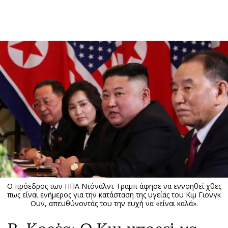
ΕΓΓΡΑΦΗ
ΕΙΣΟΔΟΣ
ΚΑΤΗΓΟΡΙΕΣ
ΣΥΝΔΕΣΗ
Κύπρος
Απόψεις
Παιδεία
Αρθρογραφία
Υγεία
The Hill
Πολιτική
Υγεία
Βουλευτικές 2026
Αγγελίες
Εκλογές 2024
Ενοικιάζονται
Ο πρόεδρος των ΗΠΑ Ντόναλντ Τραμπ άφησε να εννοηθεί χθες
Προεδρικές 2023
Πωλούνται
πως είναι ενήμερος για την κατάσταση της υγείας του Κιμ Γιονγκ
Ουν, απευθύνοντάς του την ευχή να «είναι καλά».
Δημοσκοπήσεις
Ζητούν εργασία
Διπλωματία
Θέσεις εργασίας