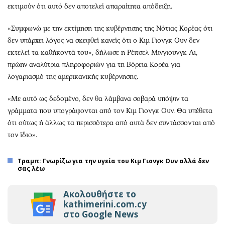
εκτιμούν ότι αυτό δεν αποτελεί απαραίτητα απόδειξη.
«Συμφωνώ με την εκτίμηση της κυβέρνησης της Νότιας Κορέας ότι
δεν υπάρχει λόγος να σκεφθεί κανείς ότι ο Κιμ Γιονγκ Ουν δεν
εκτελεί τα καθήκοντά του», δήλωσε η Ρέιτσελ Μινγιουνγκ Λι,
πρώην αναλύτρια πληροφοριών για τη Βόρεια Κορέα για
λογαριασμό της αμερικανικής κυβέρνησης.
«Με αυτό ως δεδομένο, δεν θα λάμβανα σοβαρά υπόψιν τα
γράμματα που υπογράφονται από τον Κιμ Γιονγκ Ουν. Θα υπέθετα
ότι ούτως ή άλλως τα περισσότερα από αυτά δεν συντάσσονται από
τον ίδιο».
Τραμπ: Γνωρίζω για την υγεία του Κιμ Γιονγκ Ουν αλλά δεν
σας λέω
Ακολουθήστε το
kathimerini.com.cy
στο Google News