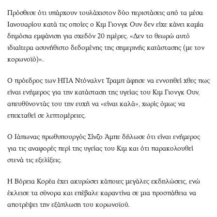
Πρόσθεσε ότι υπάρχουν τουλάχιστον δύο περιστάσεις από τα μέσα
Ιανουαρίου κατά τις οποίες ο Κιμ Γιονγκ Ουν δεν είχε κάνει καμία
δημόσια εμφάνιση για σχεδόν 20 ημέρες. «Δεν το θεωρώ αυτό
ιδιαίτερα ασυνήθιστο δεδομένης της σημερινής κατάστασης (με τον
κορωνοϊό)».
Ο πρόεδρος των ΗΠΑ Ντόναλντ Τραμπ άφησε να εννοηθεί χθες πως
είναι ενήμερος για την κατάσταση της υγείας του Κιμ Γιονγκ Ουν,
απευθύνοντάς του την ευχή να «είναι καλά», χωρίς όμως να
επεκταθεί σε λεπτομέρειες.
Ο Ιάπωνας πρωθυπουργός Σίνζο Άμπε δήλωσε ότι είναι ενήμερος
για τις αναφορές περί της υγείας του Κιμ και ότι παρακολουθεί
στενά τις εξελίξεις.
Η Βόρεια Κορέα έχει ακυρώσει κάποιες μεγάλες εκδηλώσεις, ενώ
έκλεισε τα σύνορα και επέβαλε καραντίνα σε μια προσπάθεια να
αποτρέψει την εξάπλωση του κορωνοϊού.