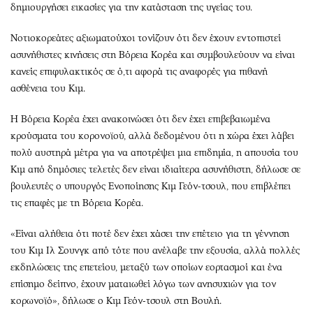
δημιουργήσει εικασίες για την κατάσταση της υγείας του.
Νοτιοκορεάτες αξιωματούχοι τονίζουν ότι δεν έχουν εντοπιστεί
ασυνήθιστες κινήσεις στη Βόρεια Κορέα και συμβουλεύουν να είναι
κανείς επιφυλακτικός σε ό,τι αφορά τις αναφορές για πιθανή
ασθένεια του Κιμ.
Η Βόρεια Κορέα έχει ανακοινώσει ότι δεν έχει επιβεβαιωμένα
κρούσματα του κορονοϊού, αλλά δεδομένου ότι η χώρα έχει λάβει
πολύ αυστηρά μέτρα για να αποτρέψει μια επιδημία, η απουσία του
Κιμ από δημόσιες τελετές δεν είναι ιδιαίτερα ασυνήθιστη, δήλωσε σε
βουλευτές ο υπουργός Ενοποίησης Κιμ Γεόν-τσουλ, που επιβλέπει
τις επαφές με τη Βόρεια Κορέα.
«Είναι αλήθεια ότι ποτέ δεν έχει χάσει την επέτειο για τη γέννηση
του Κιμ Ιλ Σουνγκ από τότε που ανέλαβε την εξουσία, αλλά πολλές
εκδηλώσεις της επετείου, μεταξύ των οποίων εορτασμοί και ένα
επίσημο δείπνο, έχουν ματαιωθεί λόγω των ανησυχιών για τον
κορωνοϊό», δήλωσε ο Κιμ Γεόν-τσουλ στη Βουλή.