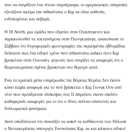
που να στηρίζουν ένα τέτοιο συμπέρασμα, οι αμερικανικές υπηρεσίες
εξετάζουν ακόμα την πιθανότητα ο Κιμ να είναι ασθενής,
ενδεχομένως και σοβαρά.
Η 38 North, μια ομάδα που εδρεύει στην Ουάσινγκτον και
παρακολουθεί τα τεκταινόμενα στην Πιονγκγιάνγκ, ανακοίνωσε το
Σάββατο ότι δορυφορικές φωτογραφίες της περασμένης εβδομάδας
δείχνουν πως ένα ειδικό τρένο που πιθανότητα ανήκει στον Κιμ
βρισκόταν στην Ουονσόν, γεγονός που στηρίζει τις αναφορές ότι ο
Βορειοκορεάτης ηγέτης βρισκόταν στο θέρετρο αυτό.
Ενώ τα κρατικά μέσα ενημέρωσης της Βόρειας Κορέας δεν έχουν
κάνει καμία αναφορά για το πού βρίσκεται ο Κιμ Γιονγκ Ουν από
τότε που προήδρευσε σύσκεψης στις 11 Απριλίου, έχουν σχεδόν
καθημερινές αναφορές για το ότι ο ίδιος στέλνει επιστολές και
διπλωματικά μηνύματα.
Αυτό υποδηλώνει ότι συνεχίζει να ασκεί τα καθήκοντά του, δήλωσε
ο Νοτιοκορέατης υπουργός Ενοποίησης Κιμ, αν και κάποιοι ειδικοί