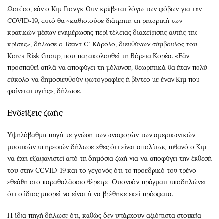
Ωστόσο, εάν ο Κιμ Γιονγκ Ουν κρύβεται λόγω των φόβων για την
COVID-19, αυτό θα «καθιστούσε διάτρητη τη ρητορική των
κρατικών μέσων ενημέρωσης περί τέλειας διαχείρισης αυτής της
κρίσης», δήλωσε ο Τσαντ Ο’ Κάρολο, διευθύνων σύμβουλος του
Korea Risk Group, που παρακολουθεί τη Βόρεια Κορέα. «Εάν
προσπαθεί απλά να αποφύγει τη μόλυνση, θεωρητικά θα ήταν πολύ
εύκολο να δημοσιευθούν φωτογραφίες ή βίντεο με έναν Κιμ που
φαίνεται υγιής», δήλωσε.
Ενδείξεις ζωής
Υψηλόβαθμη πηγή με γνώση των αναφορών των αμερικανικών
μυστικών υπηρεσιών δήλωσε χθες ότι είναι απολύτως πιθανό ο Κιμ
να έχει εξαφανιστεί από τη δημόσια ζωή για να αποφύγει την έκθεσή
του στην COVID-19 και το γεγονός ότι το προεδρικό του τρένο
εθεάθη στο παραθαλάσσιο θέρετρο Ουονσόν πράγματι υποδηλώνει
ότι ο ίδιος μπορεί να είναι ή να βρέθηκε εκεί πρόσφατα.
Η ίδια πηγή δήλωσε ότι, καθώς δεν υπάρχουν αξιόπιστα στοιχεία