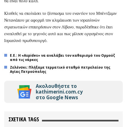
θα είναι πολύ καλή.
Κληθείς να σχολιάσει το ξέσπασμα του εναντίον του Μπέντζαμιν
Νετανιάχου με αφορμή την κλιμάκωση των ισραηλινών
στρατιωτικών επιχειρήσεων στον Λίβανο, παραδέχθηκε ότι έχει
ενοχληθεί με το γεγονός αυτό και πως μίλησε οργισμένος στον
Ισραηλινό πρωθυπουργό.
Ε.Ε.: Η «Aspides» να αναλάβει τον καθαρισμό του Ορμούζ
από τις νάρκες
Ζελένσκι: Πλήξαμε τερματικό σταθμό πετρελαίου της
Αγίας Πετρούπολης
Ακολουθήστε το
kathimerini.com.cy
στο Google News
ΣΧΕΤΙΚΑ TAGS