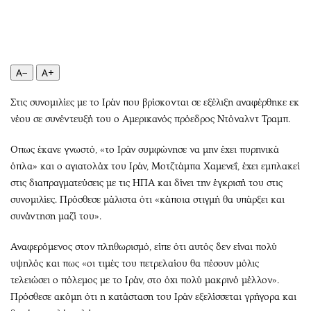
Περιβάλλον
Ταξίδια
Ελλάδα
Συνταγές
Κόσμος
Έξοδος
Παράξενα
Media
A−
A+
Πολιτισμός
Εκπομπές
Στις συνομιλίες με το Ιράν που βρίσκονται σε εξέλιξη αναφέρθηκε εκ
Σινεμά
Wine routes
νέου σε συνέντευξή του ο Αμερικανός πρόεδρος Ντόναλντ Τραμπ.
Θέατρο-Χορός
Podcasts
Μουσική
Uncut
Οπως έκανε γνωστό, «το Ιράν συμφώνησε να μην έχει πυρηνικά
Εικαστικά
Προσφορές
όπλα» και ο αγιατολάχ του Ιράν, Μοτζτάμπα Χαμενεΐ, έχει εμπλακεί
στις διαπραγματεύσεις με τις ΗΠΑ και δίνει την έγκρισή του στις
Βιβλίο
Προσωπικότητες στην ''Κ''
συνομιλίες. Πρόσθεσε μάλιστα ότι «κάποια στιγμή θα υπάρξει και
Χειρόγραφα
Επιστολές
συνάντηση μαζί του».
Αναφερόμενος στον πληθωρισμό, είπε ότι αυτός δεν είναι πολύ
υψηλός και πως «οι τιμές του πετρελαίου θα πέσουν μόλις
τελειώσει ο πόλεμος με το Ιράν, στο όχι πολύ μακρινό μέλλον».
Πρόσθεσε ακόμη ότι η κατάσταση του Ιράν εξελίσσεται γρήγορα και