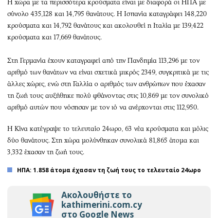
Η χώρα με τα περισσότερα κρούσματα είναι με διαφορά οι ΗΠΑ με
σύνολο 435,128 και 14,795 θανάτους. Η Ισπανία καταγράφει 148,220
κρούσματα και 14,792 θανάτους και ακολουθεί η Ιταλία με 139,422
κρούσματα και 17,669 θανάτους.
Στη Γερμανία έχουν καταγραφεί από την Πανδημία 113,296 με τον
αριθμό των θανάτων να είναι σχετικά μικρός 2349, συγκριτικά με τις
άλλες χώρες, ενώ στη Γαλλία ο αριθμός των ανθρώπων που έχασαν
τη ζωή τους αυξήθηκε πολύ φθάνοντας στις 10,869 με τον συνολικό
αριθμό αυτών που νόσησαν με τον ιό να ανέρχονται στις 112,950.
Η Κίνα κατέγραψε το τελευταίο 24ωρο, 63 νέα κρούσματα και μόλις
δύο θανάτους. Στη χώρα μολύνθηκαν συνολικά 81,865 άτομα και
3,332 έχασαν τη ζωή τους.
ΗΠΑ: 1.858 άτομα έχασαν τη ζωή τους το τελευταίο 24ωρο
Ακολουθήστε το
kathimerini.com.cy
στο Google News