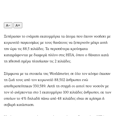
Περιβάλλον
Ταξίδια
Ελλάδα
Συνταγές
Κόσμος
Έξοδος
Παράξενα
Media
A−
A+
Πολιτισμός
Εκπομπές
Ξεπέρασαν το ενάμιση εκατομμύρια τα άτομα που έχουν νοσήσει με
Σινεμά
Wine routes
κορωνοϊό παγκοσμίως με τους θανάτους να ξεπερνούν μέχρι αυτή
Θέατρο-Χορός
Podcasts
την ώρα τις 88,5 χιλιάδες. Τα περισσότερα κρούσματα
Μουσική
Uncut
καταγράφονται με διαφορά πλέον στις ΗΠΑ, όπου ο θάνατοι κατά
τη χθεσινή ημέρα πλησίασαν τις 2 χιλιάδες.
Εικαστικά
Προσφορές
Βιβλίο
Προσωπικότητες στην ''Κ''
Σύμφωνα με τα στοιχεία της Worldmeter, σε όλο τον κόσμο έχασαν
Χειρόγραφα
Επιστολές
τη ζωή τους από τον κορωνοϊό 88,502 άνθρωποι ενώ
αποθεραπεύτηκαν 330,589. Αυτή τη στιγμή οι αυτοί που νοσούν με
τον ιό ανέρχονται στο 1 εκατομμύριο 100 χιλιάδες άνθρωποι, εκ των
οποίων το 4% δηλαδή πάνω από 48 χιλιάδες είναι σε κρίσιμη ή
σοβαρή κατάσταση.