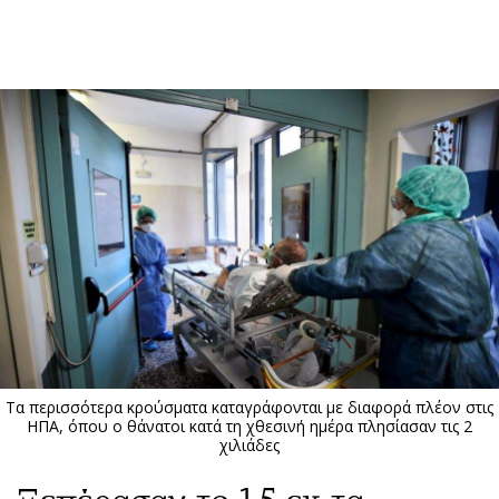
ΕΓΓΡΑΦΗ
ΕΙΣΟΔΟΣ
ΚΑΤΗΓΟΡΙΕΣ
ΣΥΝΔΕΣΗ
Κύπρος
Απόψεις
Παιδεία
Αρθρογραφία
Υγεία
The Hill
Πολιτική
Υγεία
Βουλευτικές 2026
Αγγελίες
Εκλογές 2024
Ενοικιάζονται
Τα περισσότερα κρούσματα καταγράφονται με διαφορά πλέον στις
Προεδρικές 2023
Πωλούνται
ΗΠΑ, όπου ο θάνατοι κατά τη χθεσινή ημέρα πλησίασαν τις 2
χιλιάδες
Δημοσκοπήσεις
Ζητούν εργασία
Διπλωματία
Θέσεις εργασίας