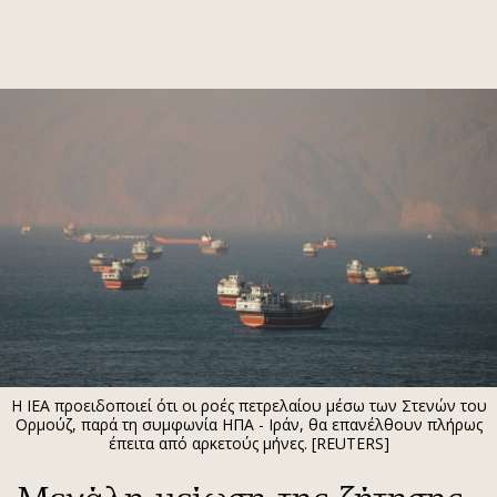
ΕΓΓΡΑΦΗ
ΕΙΣΟΔΟΣ
ΚΑΤΗΓΟΡΙΕΣ
ΣΥΝΔΕΣΗ
Κύπρος
Απόψεις
Παιδεία
Αρθρογραφία
Υγεία
The Hill
Πολιτική
Υγεία
Βουλευτικές 2026
Αγγελίες
Εκλογές 2024
Ενοικιάζονται
Η ΙΕΑ προειδοποιεί ότι οι ροές πετρελαίου μέσω των Στενών του
Προεδρικές 2023
Πωλούνται
Ορμούζ, παρά τη συμφωνία ΗΠΑ - Ιράν, θα επανέλθουν πλήρως
έπειτα από αρκετούς μήνες. [REUTERS]
Δημοσκοπήσεις
Ζητούν εργασία
Διπλωματία
Θέσεις εργασίας