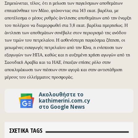
Σημειώνεται, τέλος, ότι η μείωση των παγκόσμιων αποθεμάτων
επιταχύνθηκε τον Μάιο, φτάνοντας στα 143 εκατ. βαρέλια, με
αποτέλεσμα ο μέσος ρυθμός άντλησης αποθεμάτων από την έναρξη
του πολέμου να διαμορφωθεί στα 3,8 εκατ. βαρέλια ημερησίως. Η
άντληση των αποθεμάτων συνέβαλε στον περιορισμό της ανόδου
των τιμών του πετρελαίου. Η ασθενέστερη παγκόσμια ζήτηση, οι
μειωμένες εισαγωγές πετρελαίου από την Κίνα, η ενίσχυση των
εξαγωγών των ΗΠΑ, καθώς και η αυξημένη χρήση αγωγών από τη
Σαουδική Αραβία και τα ΗΑΕ, έπαιξαν επίσης ρόλο στην
αποκλιμάκωση των πιέσεων στην αγορά και στην αντιστάθμιση
μέρους του ελλείμματος προσφοράς.
Ακολουθήστε το
kathimerini.com.cy
στο Google News
ΣΧΕΤΙΚΑ TAGS