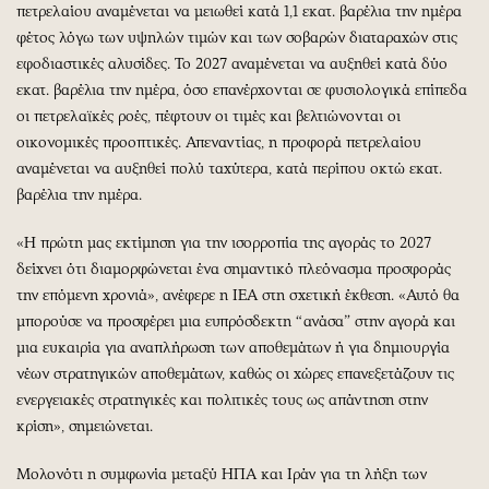
πετρελαίου αναμένεται να μειωθεί κατά 1,1 εκατ. βαρέλια την ημέρα
φέτος λόγω των υψηλών τιμών και των σοβαρών διαταραχών στις
εφοδιαστικές αλυσίδες. Το 2027 αναμένεται να αυξηθεί κατά δύο
εκατ. βαρέλια την ημέρα, όσο επανέρχονται σε φυσιολογικά επίπεδα
οι πετρελαϊκές ροές, πέφτουν οι τιμές και βελτιώνονται οι
οικονομικές προοπτικές. Απεναντίας, η προφορά πετρελαίου
αναμένεται να αυξηθεί πολύ ταχύτερα, κατά περίπου οκτώ εκατ.
βαρέλια την ημέρα.
«Η πρώτη μας εκτίμηση για την ισορροπία της αγοράς το 2027
δείχνει ότι διαμορφώνεται ένα σημαντικό πλεόνασμα προσφοράς
την επόμενη χρονιά», ανέφερε η ΙΕΑ στη σχετική έκθεση. «Αυτό θα
μπορούσε να προσφέρει μια ευπρόσδεκτη “ανάσα” στην αγορά και
μια ευκαιρία για αναπλήρωση των αποθεμάτων ή για δημιουργία
νέων στρατηγικών αποθεμάτων, καθώς οι χώρες επανεξετάζουν τις
ενεργειακές στρατηγικές και πολιτικές τους ως απάντηση στην
κρίση», σημειώνεται.
Μολονότι η συμφωνία μεταξύ ΗΠΑ και Ιράν για τη λήξη των