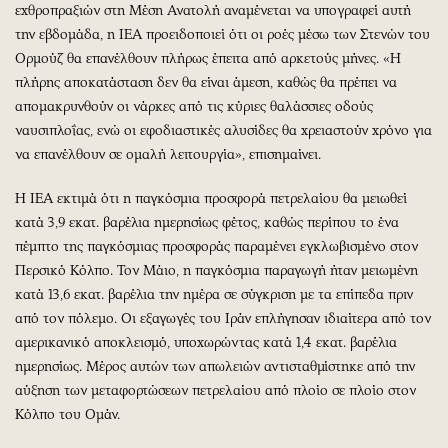
εχθροπραξιών στη Μέση Ανατολή αναμένεται να υπογραφεί αυτή
την εβδομάδα, η ΙΕΑ προειδοποιεί ότι οι ροές μέσω των Στενών του
Ορμούζ θα επανέλθουν πλήρως έπειτα από αρκετούς μήνες. «Η
πλήρης αποκατάσταση δεν θα είναι άμεση, καθώς θα πρέπει να
απομακρυνθούν οι νάρκες από τις κύριες θαλάσσιες οδούς
ναυσιπλοΐας, ενώ οι εφοδιαστικές αλυσίδες θα χρειαστούν χρόνο για
να επανέλθουν σε ομαλή λειτουργία», επισημαίνει.
Η ΙΕΑ εκτιμά ότι η παγκόσμια προσφορά πετρελαίου θα μειωθεί
κατά 3,9 εκατ. βαρέλια ημερησίως φέτος, καθώς περίπου το ένα
πέμπτο της παγκόσμιας προσφοράς παραμένει εγκλωβισμένο στον
Περσικό Κόλπο. Τον Μάιο, η παγκόσμια παραγωγή ήταν μειωμένη
κατά 13,6 εκατ. βαρέλια την ημέρα σε σύγκριση με τα επίπεδα πριν
από τον πόλεμο. Οι εξαγωγές του Ιράν επλήγησαν ιδιαίτερα από τον
αμερικανικό αποκλεισμό, υποχωρώντας κατά 1,4 εκατ. βαρέλια
ημερησίως. Μέρος αυτών των απωλειών αντισταθμίστηκε από την
αύξηση των μεταφορτώσεων πετρελαίου από πλοίο σε πλοίο στον
Κόλπο του Ομάν.