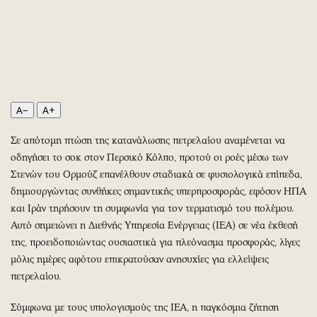
Περιβάλλον
Ταξίδια
Ελλάδα
Συνταγές
Κόσμος
Έξοδος
Παράξενα
Media
Πολιτισμός
Εκπομπές
Σινεμά
Wine routes
A−
A+
Θέατρο-Χορός
Podcasts
Σε απότομη πτώση της κατανάλωσης πετρελαίου αναμένεται να
Μουσική
Uncut
οδηγήσει το σοκ στον Περσικό Κόλπο, προτού οι ροές μέσω των
Εικαστικά
Προσφορές
Στενών του Ορμούζ επανέλθουν σταδιακά σε φυσιολογικά επίπεδα,
Βιβλίο
Προσωπικότητες στην ''Κ''
δημιουργώντας συνθήκες σημαντικής υπερπροσφοράς, εφόσον ΗΠΑ
και Ιράν τηρήσουν τη συμφωνία για τον τερματισμό του πολέμου.
Χειρόγραφα
Επιστολές
Αυτό σημειώνει η Διεθνής Υπηρεσία Ενέργειας (ΙΕΑ) σε νέα έκθεσή
της, προειδοποιώντας ουσιαστικά για πλεόνασμα προσφοράς, λίγες
μόλις ημέρες αφότου επικρατούσαν ανησυχίες για ελλείψεις
πετρελαίου.
Σύμφωνα με τους υπολογισμούς της ΙΕΑ, η παγκόσμια ζήτηση