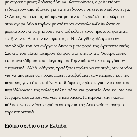
με συγκεκριμένες δράσεις ήδη να υλοποιούνται, αφού υπάρχει
ενδιαφέρον από ιδιώτες για να επενδύσουν σε τέτοιου είδους έργα.
Ο Δήμος Λευκωσίας, σύμφωνα με τον κ. Γιωρκάτζη, προχώρησε
στην αγορά δύο κτηρίων με στόχο να αναπαλαιωθούν ώστε σε
μερικά χρόνια να μπορούν να υποδεχθούν τους πρώτους φοιτητές
ως ξενώνες. Από την πλευρά του, ο Ντ. Λογίδης εξέφρασε την
αισιοδοξία του ότι ενέργειες όπως η μεταφορά της Αρχιτεκτονικής
Σχολής του Πανεπιστημίου Κύπρου στο κτήριο της Φανερωμένης
και η αναβάθμιση του Παγκυπρίου Γυμνασίου θα λειτουργήσουν
ευεργετικά. Αλλά, εξήγησε, χρειάζεται πρώτα να επιστρέψουν οι νέοι
για να μπορέσει να προχωρήσει η αναβάθμιση των κτηρίων και της
περιοχής γενικότερα. «Γίνονται διάφορες δράσεις για ενίσχυση του
περιβάλλοντος της παλιάς πόλης, τόσο για φοιτητές, όσο και για νέα
ζευγάρια ακόμα και για νέες επιχειρήσεις. Η περιοχή της παλιάς
πόλης είναι σαν ένα χωριό στην καρδιά της Λευκωσίας», ανέφερε
χαρακτηριστικά.
Ειδικό σχέδιο στην Ελλάδα