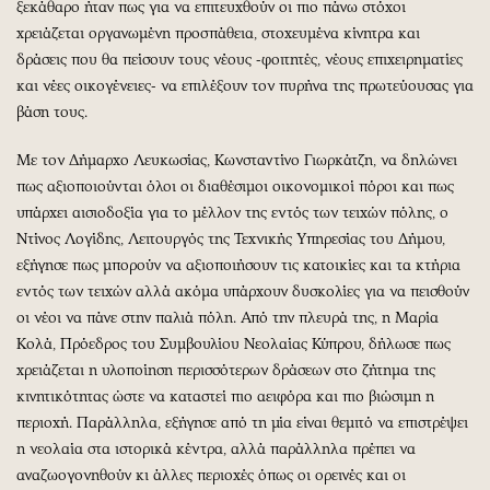
ξεκάθαρο ήταν πως για να επιτευχθούν οι πιο πάνω στόχοι
χρειάζεται οργανωμένη προσπάθεια, στοχευμένα κίνητρα και
δράσεις που θα πείσουν τους νέους -φοιτητές, νέους επιχειρηματίες
και νέες οικογένειες- να επιλέξουν τον πυρήνα της πρωτεύουσας για
βάση τους.
Με τον Δήμαρχο Λευκωσίας, Κωνσταντίνο Γιωρκάτζη, να δηλώνει
πως αξιοποιούνται όλοι οι διαθέσιμοι οικονομικοί πόροι και πως
υπάρχει αισιοδοξία για το μέλλον της εντός των τειχών πόλης, ο
Ντίνος Λογίδης, Λειτουργός της Τεχνικής Υπηρεσίας του Δήμου,
εξήγησε πως μπορούν να αξιοποιήσουν τις κατοικίες και τα κτήρια
εντός των τειχών αλλά ακόμα υπάρχουν δυσκολίες για να πεισθούν
οι νέοι να πάνε στην παλιά πόλη. Από την πλευρά της, η Μαρία
Κολά, Πρόεδρος του Συμβουλίου Νεολαίας Κύπρου, δήλωσε πως
χρειάζεται η υλοποίηση περισσότερων δράσεων στο ζήτημα της
κινητικότητας ώστε να καταστεί πιο αειφόρα και πιο βιώσιμη η
περιοχή. Παράλληλα, εξήγησε από τη μία είναι θεμιτό να επιστρέψει
η νεολαία στα ιστορικά κέντρα, αλλά παράλληλα πρέπει να
αναζωογονηθούν κι άλλες περιοχές όπως οι ορεινές και οι