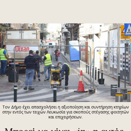
ΕΓΓΡΑΦΗ
ΕΙΣΟΔΟΣ
ΚΑΤΗΓΟΡΙΕΣ
ΣΥΝΔΕΣΗ
Κύπρος
Απόψεις
Παιδεία
Αρθρογραφία
Υγεία
The Hill
Πολιτική
Υγεία
Βουλευτικές 2026
Αγγελίες
Εκλογές 2024
Ενοικιάζονται
Tον Δήμο έχει απασχολήσει η αξιοποίηση και συντήρηση κτηρίων
Προεδρικές 2023
Πωλούνται
στην εντός των τειχών Λευκωσία για σκοπούς στέγασης φοιτητών
και επιχειρήσεων.
Δημοσκοπήσεις
Ζητούν εργασία
Διπλωματία
Θέσεις εργασίας