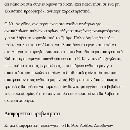
ζει κάποιος στη συγκεκριμένη περιοχή, έχει καταντήσει σε ένα μη
ελκυστικό προορισμό», ανέφερε χαρακτηριστικά.
Ο Ντ. Λογίδης, αναφερόμενος στα σχέδια κινήτρων για
αναπαλαίωση παλιών κτηρίων, εξήγησε πως ένας ενδιαφερόμενος
για να λάβει τη χορηγία από το Τμήμα Πολεοδομίας θα πρέπει
πρώτα να βρει το κεφάλαιο, να υλοποιήσει το έργο και μετά να
αιτηθεί για τη χορηγία, διαδικασία που είναι ιδιαίτερα αποτρεπτική.
Επί του προκειμένου υπερθεμάτισε και ο Κ. Κωνσταντή, εξηγώντας
πως ακόμα και στις περιπτώσεις που υπάρχει ενδιαφέρον για
αποκατάσταση παλιών κτηρίων, οι διαδικασίες είναι τέτοιες που
αποτρέπουν τους ενδιαφερόμενους. Εξέφρασε την άποψη πως οι
τράπεζες θα πρέπει να παραχωρούν δάνεια με εγγύηση τη βεβαίωση
της Πολεοδομίας ότι το ακίνητο θα επισκευαστεί και θα λάβει τη
σχετική χορηγία.
Διαφορετικά προβλήματα
Σε μία διαφορετική προσέγγιση, ο Παύλος Λοΐζου, Διευθύνων