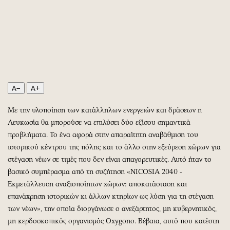
Περιβάλλον
Ταξίδια
Ελλάδα
Συνταγές
Κόσμος
Έξοδος
Παράξενα
Media
Πολιτισμός
Εκπομπές
Σινεμά
Wine routes
A−
A+
Θέατρο-Χορός
Podcasts
Μουσική
Uncut
Με την υλοποίηση των κατάλληλων ενεργειών και δράσεων η
Εικαστικά
Προσφορές
Λευκωσία θα μπορούσε να επιλύσει δύο εξίσου σημαντικά
προβλήματα. Το ένα αφορά στην απαραίτητη αναβάθμιση του
Βιβλίο
Προσωπικότητες στην ''Κ''
ιστορικού κέντρου της πόλης και το άλλο στην εξεύρεση χώρων για
Χειρόγραφα
Επιστολές
στέγαση νέων σε τιμές που δεν είναι απαγορευτικές. Αυτό ήταν το
βασικό συμπέρασμα από τη συζήτηση «NICOSIA 2040 -
Εκμετάλλευση αναξιοποίητων χώρων: αποκατάσταση και
επανάχρηση ιστορικών κι άλλων κτηρίων ως λύση για τη στέγαση
των νέων», την οποία διοργάνωσε ο ανεξάρτητος, μη κυβερνητικός,
μη κερδοσκοπικός οργανισμός Oxygono. Βέβαια, αυτό που κατέστη