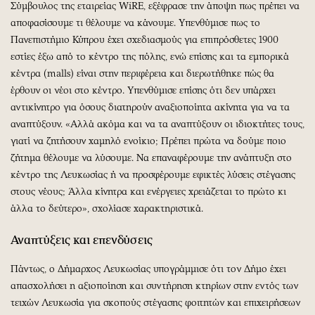
Σύμβουλος της εταιρείας WiRE, εξέφρασε την άποψη πως πρέπει να
αποφασίσουμε τι θέλουμε να κάνουμε. Υπενθύμισε πως το
Πανεπιστήμιο Κύπρου έχει σχεδιασμούς για επιπρόσθετες 1900
εστίες έξω από το κέντρο της πόλης, ενώ επίσης και τα εμπορικά
κέντρα (malls) είναι στην περιφέρεια και διερωτήθηκε πώς θα
έρθουν οι νέοι στο κέντρο. Υπενθύμισε επίσης ότι δεν υπάρχει
αντικίνητρο για όσους διατηρούν αναξιοποίητα ακίνητα για να τα
αναπτύξουν. «Αλλά ακόμα και να τα αναπτύξουν οι ιδιοκτήτες τους,
γιατί να ζητήσουν χαμηλό ενοίκιο; Πρέπει πρώτα να δούμε ποιο
ζήτημα θέλουμε να λύσουμε. Να επαναφέρουμε την ανάπτυξη στο
κέντρο της Λευκωσίας ή να προσφέρουμε εφικτές λύσεις στέγασης
στους νέους; Άλλα κίνητρα και ενέργειες χρειάζεται το πρώτο κι
άλλα το δεύτερο», σχολίασε χαρακτηριστικά.
Αναπτύξεις και επενδύσεις
Πάντως, ο Δήμαρχος Λευκωσίας υπογράμμισε ότι τον Δήμο έχει
απασχολήσει η αξιοποίηση και συντήρηση κτηρίων στην εντός των
τειχών Λευκωσία για σκοπούς στέγασης φοιτητών και επιχειρήσεων