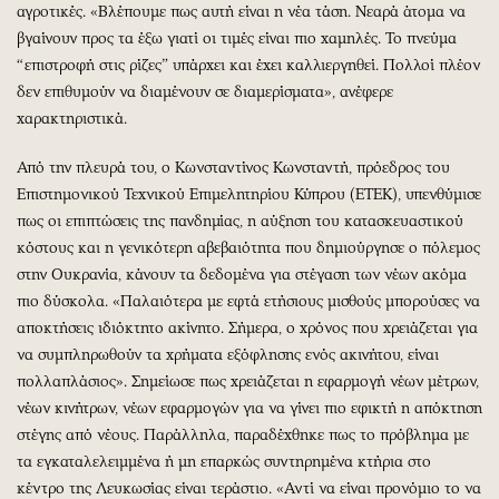
αγροτικές. «Βλέπουμε πως αυτή είναι η νέα τάση. Νεαρά άτομα να
βγαίνουν προς τα έξω γιατί οι τιμές είναι πιο χαμηλές. Το πνεύμα
“επιστροφή στις ρίζες” υπάρχει και έχει καλλιεργηθεί. Πολλοί πλέον
δεν επιθυμούν να διαμένουν σε διαμερίσματα», ανέφερε
χαρακτηριστικά.
Από την πλευρά του, ο Κωνσταντίνος Κωνσταντή, πρόεδρος του
Επιστημονικού Τεχνικού Επιμελητηρίου Κύπρου (ΕΤΕΚ), υπενθύμισε
πως οι επιπτώσεις της πανδημίας, η αύξηση του κατασκευαστικού
κόστους και η γενικότερη αβεβαιότητα που δημιούργησε ο πόλεμος
στην Ουκρανία, κάνουν τα δεδομένα για στέγαση των νέων ακόμα
πιο δύσκολα. «Παλαιότερα με εφτά ετήσιους μισθούς μπορούσες να
αποκτήσεις ιδιόκτητο ακίνητο. Σήμερα, ο χρόνος που χρειάζεται για
να συμπληρωθούν τα χρήματα εξόφλησης ενός ακινήτου, είναι
πολλαπλάσιος». Σημείωσε πως χρειάζεται η εφαρμογή νέων μέτρων,
νέων κινήτρων, νέων εφαρμογών για να γίνει πιο εφικτή η απόκτηση
στέγης από νέους. Παράλληλα, παραδέχθηκε πως το πρόβλημα με
τα εγκαταλελειμμένα ή μη επαρκώς συντηρημένα κτήρια στο
κέντρο της Λευκωσίας είναι τεράστιο. «Αντί να είναι προνόμιο το να