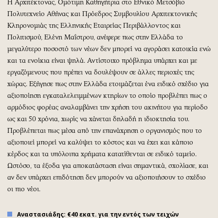
Η Αρχιτέκτονας, Ομότιμη Καθηγήτρια στο Εθνικό Μετσόβιο
Πολυτεχνείο Αθήνας και Πρόεδρος Συμβουλίου Αρχιτεκτονικής
Κληρονομιάς της Ελληνικής Εταιρείας Περιβάλλοντος και
Πολιτισμού, Ελένη Μαΐστρου, ανέφερε πως στην Ελλάδα το
μεγαλύτερο ποσοστό των νέων δεν μπορεί να αγοράσει κατοικία ενώ
και τα ενοίκια είναι ψηλά. Αντίστοιχο πρόβλημα υπάρχει και με
εργαζόμενους που πρέπει να δουλέψουν σε άλλες περιοχές της
χώρας. Εξήγησε πως στην Ελλάδα ετοιμάζεται ένα ειδικό σχέδιο για
αξιοποίηση εγκαταλελειμμένων κτηρίων το οποίο προβλέπει πως ο
αρμόδιος φορέας αναλαμβάνει την χρήση του ακινήτου για περίοδο
ως και 50 χρόνια, χωρίς να χάνεται δηλαδή η ιδιοκτησία του.
Προβλέπεται πως μέσα από την επανάχρηση ο οργανισμός που το
αξιοποιεί μπορεί να καλύψει το κόστος και να έχει και κάποιο
κέρδος και τα υπόλοιπα χρήματα κατατίθενται σε ειδικό ταμείο.
Ωστόσο, τα έξοδα για αποκατάσταση είναι σημαντικά, σχολίασε, και
αν δεν υπάρχει επιδότηση δεν μπορούν να αξιοποιήσουν το σχέδιο
οι πιο νέοι.
Αναστασιάδης: €40 εκατ. για την εντός των τειχών