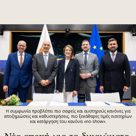
ΕΓΓΡΑΦΗ
ΕΙΣΟΔΟΣ
ΚΑΤΗΓΟΡΙΕΣ
ΣΥΝΔΕΣΗ
Κύπρος
Απόψεις
Παιδεία
Αρθρογραφία
Υγεία
The Hill
Πολιτική
Υγεία
Βουλευτικές 2026
Αγγελίες
Εκλογές 2024
Ενοικιάζονται
Η συμφωνία προβλέπει πιο σαφείς και αυστηρούς κανόνες για
Προεδρικές 2023
Πωλούνται
αποζημιώσεις και καθυστερήσεις, πιο ξεκάθαρες τιμές εισιτηρίων
και κατάργηση του κανόνα «no-show».
Δημοσκοπήσεις
Ζητούν εργασία
Διπλωματία
Θέσεις εργασίας