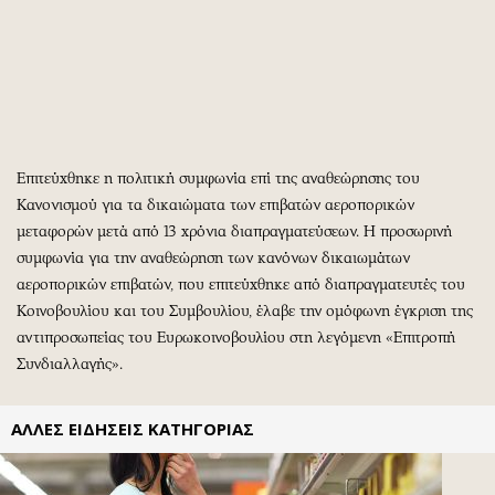
Περιβάλλον
Ταξίδια
Ελλάδα
Συνταγές
Κόσμος
Έξοδος
Παράξενα
Media
Πολιτισμός
Εκπομπές
Σινεμά
Wine routes
Επιτεύχθηκε η πολιτική συμφωνία επί της αναθεώρησης του
Θέατρο-Χορός
Podcasts
Κανονισμού για τα δικαιώματα των επιβατών αεροπορικών
Μουσική
Uncut
μεταφορών μετά από 13 χρόνια διαπραγματεύσεων. Η προσωρινή
συμφωνία για την αναθεώρηση των κανόνων δικαιωμάτων
Εικαστικά
Προσφορές
αεροπορικών επιβατών, που επιτεύχθηκε από διαπραγματευτές του
Βιβλίο
Προσωπικότητες στην ''Κ''
Κοινοβουλίου και του Συμβουλίου, έλαβε την ομόφωνη έγκριση της
Χειρόγραφα
Επιστολές
αντιπροσωπείας του Ευρωκοινοβουλίου στη λεγόμενη «Επιτροπή
Συνδιαλλαγής».
ΑΛΛΕΣ ΕΙΔΗΣΕΙΣ ΚΑΤΗΓΟΡΙΑΣ