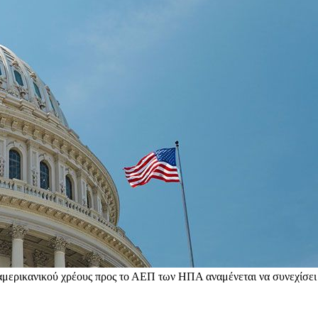
υ αμερικανικού χρέους προς το ΑΕΠ των ΗΠΑ αναμένεται να συνεχίσει 