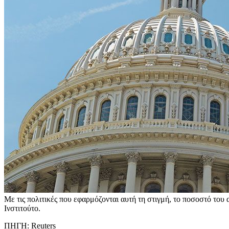
Με τις πολιτικές που εφαρμόζονται αυτή τη στιγμή, το ποσοστό το
Ινστιτούτο.
ΠΗΓΗ: Reuters