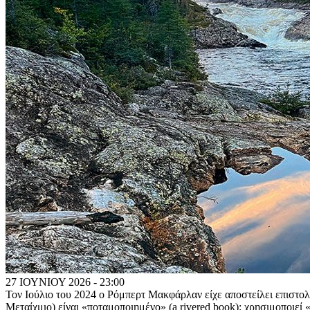
27 ΙΟΥΝΙΟΥ 2026 - 23:00
Τον Ιούλιο του 2024 ο Ρόμπερτ Μακφάρλαν είχε αποστείλει επιστολή
Μεταίχμιο) είναι «ποταμοποιημένο» (a rivered book): χρησιμοποιεί 