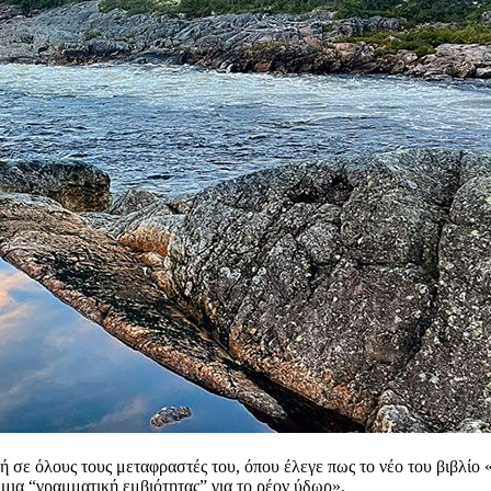
 σε όλους τους μεταφραστές του, όπου έλεγε πως το νέο του βιβλίο 
«μια “γραμματική εμβιότητας” για το ρέον ύδωρ».