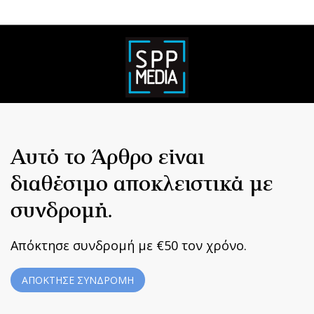
Αυτό το Άρθρο είναι
διαθέσιμο αποκλειστικά με
συνδρομή.
Απόκτησε συνδρομή με €50 τον χρόνο.
ΑΠΟΚΤΗΣΕ ΣΥΝΔΡΟΜΗ
Home
|
Terms & Conditions
|
Privacy Policy
|
About Us
|
Contact
Us
BUILT BY BDIGITAL
| ADA CMS |
POWERED BY WEBSTUDIO