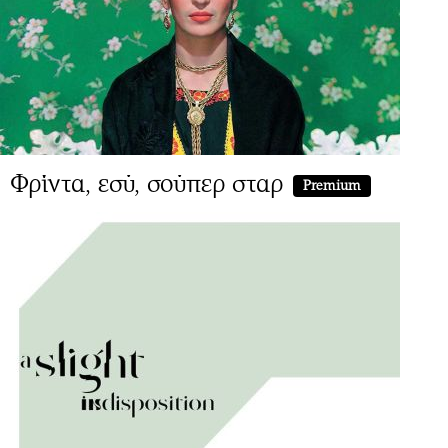
Φρίντα, εσύ, σούπερ σταρ
Premium