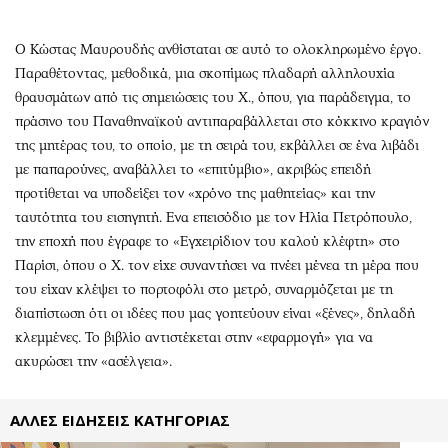
Περιβάλλον
Ταξίδια
Ελλάδα
Συνταγές
Ο Κώστας Μαυρουδής ανθίσταται σε αυτό το ολοκληρωμένο έργο.
Κόσμος
Έξοδος
Παραθέτοντας, μεθοδικά, μια σκοπίμως πλαδαρή αλληλουχία
Παράξενα
Media
θραυσμάτων από τις σημειώσεις του Χ., όπου, για παράδειγμα, το
Πολιτισμός
Εκπομπές
πράσινο του Παναθηναϊκού αντιπαραβάλλεται στο κόκκινο κραγιόν
της μητέρας του, το οποίο, με τη σειρά του, εκβάλλει σε ένα λιβάδι
Σινεμά
Wine routes
με παπαρούνες, αναβάλλει το «επιτύμβιο», ακριβώς επειδή
Θέατρο-Χορός
Podcasts
προτίθεται να υποδείξει τον «χρόνο της μαθητείας» και την
Μουσική
Uncut
ταυτότητα του εισηγητή. Eνα επεισόδιο με τον Ηλία Πετρόπουλο,
Εικαστικά
Προσφορές
την εποχή που έγραφε το «Εγχειρίδιον του καλού κλέφτη» στο
Παρίσι, όπου ο Χ. τον είχε συναντήσει να πνέει μένεα τη μέρα που
Βιβλίο
Προσωπικότητες στην ''Κ''
του είχαν κλέψει το πορτοφόλι στο μετρό, συναρμόζεται με τη
Χειρόγραφα
Επιστολές
διαπίστωση ότι οι ιδέες που μας γοητεύουν είναι «ξένες», δηλαδή
κλεμμένες. Το βιβλίο αντιστέκεται στην «εφαρμογή» για να
ακυρώσει την «ασέλγεια».
ΑΛΛΕΣ ΕΙΔΗΣΕΙΣ ΚΑΤΗΓΟΡΙΑΣ