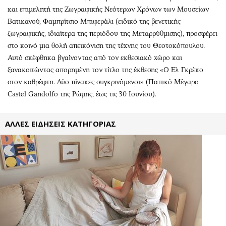
Περιβάλλον
Ταξίδια
και επιμελητή της Ζωγραφικής Νεότερων Χρόνων των Μουσείων
Ελλάδα
Συνταγές
Βατικανού, Φαμπρίτσιο Μπιφεράλι (ειδικό της βενετικής
Κόσμος
Έξοδος
ζωγραφικής, ιδιαίτερα της περιόδου της Μεταρρύθμισης), προσφέρει
στο κοινό μια θολή απεικόνιση της τέχνης του Θεοτοκόπουλου.
Παράξενα
Media
Αυτό σκέφθηκα βγαίνοντας από τον εκθεσιακό χώρο και
Πολιτισμός
Εκπομπές
ξανακοιτώντας απορημένη τον τίτλο της έκθεσης «Ο Ελ Γκρέκο
Σινεμά
Wine routes
στον καθρέφτη. Δύο πίνακες συγκρινόμενοι» (Παπικό Μέγαρο
Θέατρο-Χορός
Podcasts
Castel Gandolfo της Ρώμης, έως τις 30 Ιουνίου).
Μουσική
Uncut
Εικαστικά
Προσφορές
ΑΛΛΕΣ ΕΙΔΗΣΕΙΣ ΚΑΤΗΓΟΡΙΑΣ
Βιβλίο
Προσωπικότητες στην ''Κ''
Χειρόγραφα
Επιστολές