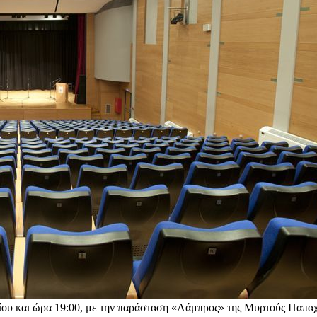
αρίου και ώρα 19:00, με την παράσταση «Λάμπρος» της Μυρτούς Παπα