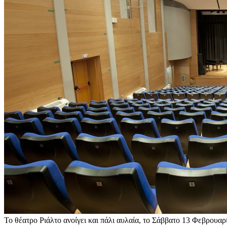
Το θέατρο Ριάλτο ανοίγει και πάλι αυλαία, το Σάββατο 13 Φεβρου