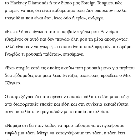
το Hackney Diamonds ή τον δίσκο μας Foreign Tongues, πώς
μπορείς να πεις ότι είναι καθαρόαιμο ροκ; Δεν υπάρχουν πολλά
τραγούδια που είναι έτσι, ίσως δύο ή τρία», ανέφερε.
«Έχω πλήρη επίγνωση του τι συμβαίνει γύρω μου. Δεν είμαι
εθισμένος σε αυτό και δεν περνάω όλη μου τη μέρα ακούγοντας,
αλλά είναι σαν να γνωρίζω τι αυτοκίνητα κυκλοφορούν στο δρόμο.
Γνωρίζω τι μουσική παίζεται», επεσήμανε.
«Έχω στιγμές κατά τις οποίες ακούω ποπ μουσική μόνο για περίπου
δύο εβδομάδες και μετά λέω: Εντάξει, τελείωσα», πρόσθεσε ο Μικ
Τζάγκερ.
Ο σταρ εξήγησε ότι του αρέσει να ακούει «όλα τα είδη μουσικής»
από διαφορετικές εποχές και είδη και στη συνέχεια εκπαιδεύεται
στην ποικιλία των τραγουδιών με τα οποία ασχολείται.
«Νομίζω ότι θα ήταν λάθος να προσπαθούμε να αντιγράψουμε
τυφλά μια τάση. Μέχρι να καταγράψουμε την τάση, η τάση έχει