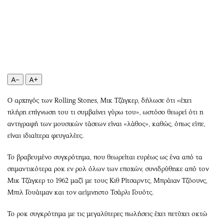
Περιβάλλον
Ταξίδια
Ελλάδα
Συνταγές
Κόσμος
Έξοδος
Παράξενα
Media
Πολιτισμός
Εκπομπές
Σινεμά
Wine routes
A−
A+
Θέατρο-Χορός
Podcasts
Ο αρχηγός των Rolling Stones, Μικ Τζάγκερ, δήλωσε ότι «έχει
Μουσική
Uncut
πλήρη επίγνωση του τι συμβαίνει γύρω του», ωστόσο θεωρεί ότι η
Εικαστικά
Προσφορές
αντιγραφή των μουσικών τάσεων είναι «λάθος», καθώς, όπως είπε,
Βιβλίο
Προσωπικότητες στην ''Κ''
είναι ιδιαίτερα φευγαλέες.
Χειρόγραφα
Επιστολές
Το βραβευμένο συγκρότημα, που θεωρείται ευρέως ως ένα από τα
σημαντικότερα ροκ εν ρολ όλων των εποχών, συνιδρύθηκε από τον
Μικ Τζάγκερ το 1962 μαζί με τους Κιθ Ρίτσαρντς, Μπράιαν Τζόουνς,
Μπιλ Γουάιμαν και τον αείμνηστο Τσάρλι Γουότς.
Το ροκ συγκρότημα με τις μεγαλύτερες πωλήσεις έχει πετύχει οκτώ