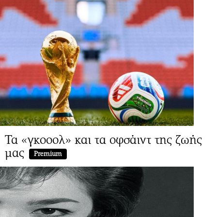
Τα «γκοοολ» και τα οφσάιντ της ζωής
μας
Premium