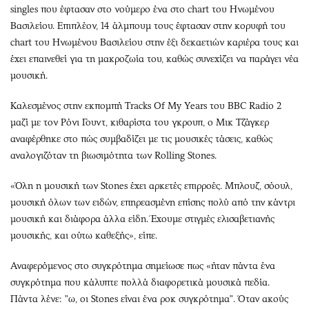
singles που έφτασαν στο νούμερο ένα στο chart του Ηνωμένου
Βασιλείου. Επιπλέον, 14 άλμπουμ τους έφτασαν στην κορυφή του
chart του Ηνωμένου Βασιλείου στην έξι δεκαετιών καριέρα τους και
έχει επαινεθεί για τη μακροζωία του, καθώς συνεχίζει να παράγει νέα
μουσική.
Καλεσμένος στην εκπομπή Tracks Of My Years του BBC Radio 2
μαζί με τον Ρόνι Γουντ, κιθαρίστα του γκρουπ, ο Μικ Τζάγκερ
αναφέρθηκε στο πώς συμβαδίζει με τις μουσικές τάσεις, καθώς
αναλογιζόταν τη βιωσιμότητα των Rolling Stones.
«Όλη η μουσική των Stones έχει αρκετές επιρροές. Μπλουζ, σόουλ,
μουσική όλων των ειδών, επηρεασμένη επίσης πολύ από την κάντρι
μουσική και διάφορα άλλα είδη. Έχουμε στιγμές ελισαβετιανής
μουσικής, και ούτω καθεξής», είπε.
Αναφερόμενος στο συγκρότημα σημείωσε πως «ήταν πάντα ένα
συγκρότημα που κάλυπτε πολλά διαφορετικά μουσικά πεδία.
Πάντα λένε: "ω, οι Stones είναι ένα ροκ συγκρότημα". Όταν ακούς